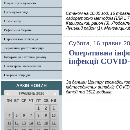
Влада і громадськість
Громадська рада
Станом на 10.00 год. 16 травня
лабораторно методом ПЛР,1 7 в
Прес-центр
Каширський район (3), Любомльсь
Луцький район (1), Маневицький
Реформи в Україні
Європейська інтеграція
Субота, 16 травня 2
Державний реєстр виборців
Оперативна інфо
Інформація з установ району
інфекції COVID-
Пасажирські перевезення
Охорона природи
За даними Центру громадського
АРХІВ НОВИН
підтверджених випадків COVID-
дітей та 3512 медиків.
«
»
ТРАВЕНЬ 2020
ПН
ВТ
СР
ЧТ
ПТ
СБ
НД
1
2
3
4
5
6
7
8
9
10
11
12
13
14
15
16
17