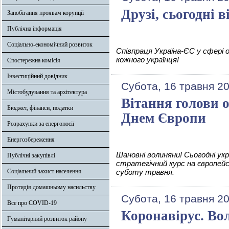
Друзі, сьогодні 
Запобігання проявам корупції
Публічна інформація
Соціально-економічний розвиток
Співпраця Україна-ЄС у сфері о
кожного українця!
Спостережна комісія
Інвестиційний довідник
Субота, 16 травня 2
Містобудування та архітектура
Вітання голови 
Бюджет, фінанси, податки
Днем Європи
Розрахунки за енергоносії
Енергозбереження
Шановні волиняни! Сьогодні укр
Публічні закупівлі
стратегічний курс на європейс
Соціальний захист населення
суботу травня.
Протидія домашньому насильству
Субота, 16 травня 2
Все про COVID-19
Коронавірус. Во
Гуманітарний розвиток району