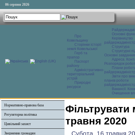
06 серпня 2026
Райдержадмі
Основні функ
Про
Керівництво
Ковельщину
райдержадміністр
Сторінки історії
Структура
землі Ковельської
Структурні пі
Герб та
Основні завдання
прапор
Адреса. Конт
Паспорт
Розпорядок робо
району
Плани робот
Адміністративно-
райдержадміністр
територіальний
Звіти про ви
устрій
планів роботи
Природні
райдержадміністр
ресурси
Вакансії. Кон
Очищення вл
Нормативно-правова база
Фільтрувати 
Регуляторна політика
травня 2020
Цивільний захист
Субота, 16 травня 2
Звернення громадян