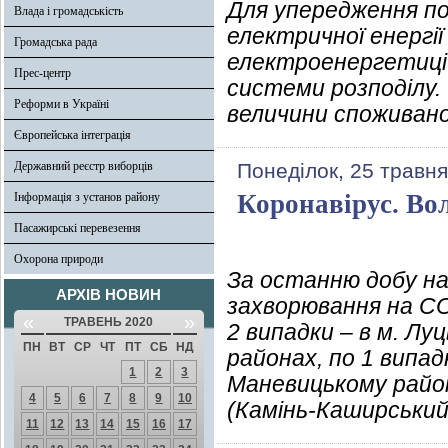
Для упередження п
Влада і громадськість
електричної енергії
Громадська рада
електроенергетиці
Прес-центр
системи розподілу
Реформи в Україні
величини споживано
Європейська інтеграція
Державний реєстр виборців
Понеділок, 25 травня
Коронавірус. Во
Інформація з установ району
Пасажирські перевезення
Охорона природи
За останню добу на
АРХІВ НОВИН
захворювання на COV
«
»
ТРАВЕНЬ 2020
2 випадки – в м. Л
ПН
ВТ
СР
ЧТ
ПТ
СБ
НД
районах, по 1 випад
1
2
3
Маневицькому райо
4
5
6
7
8
9
10
(Камінь-Каширський
11
12
13
14
15
16
17