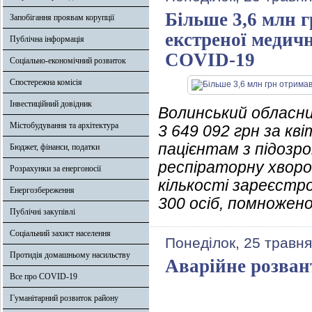
Більше 3,6 млн 
Запобігання проявам корупції
екстреної медичн
Публічна інформація
COVID-19
Соціально-економічний розвиток
Спостережна комісія
Інвестиційний довідник
Волинський обласн
Містобудування та архітектура
3 649 092 грн за к
пацієнтам з підозр
Бюджет, фінанси, податки
респіраторну хворо
Розрахунки за енергоносії
кількості зареєстро
Енергозбереження
300 осіб, помножено
Публічні закупівлі
Соціальний захист населення
Понеділок, 25 травня
Протидія домашньому насильству
Аварійне розвант
Все про COVID-19
Гуманітарний розвиток району