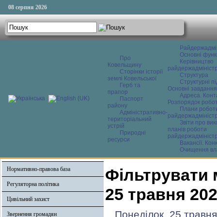
08 серпня 2026
Райдержадмі
Основні функ
Про
Керівництво
Ковельщину
райдержадміністр
Сторінки історії
Структура
землі Ковельської
Структурні пі
Герб та
Основні завдання
прапор
Адреса. Конт
Паспорт
Розпорядок робо
району
Плани робот
Адміністративно-
райдержадміністр
територіальний
Звіти про ви
устрій
планів роботи
Природні
райдержадміністр
ресурси
Вакансії. Кон
Очищення вл
Нормативно-правова база
Фільтрувати 
Регуляторна політика
25 травня 20
Цивільний захист
Понеділок, 25 травня
Звернення громадян