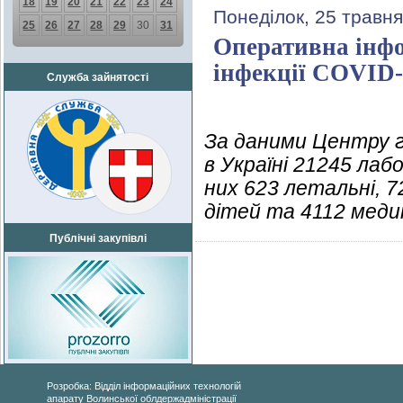
18
19
20
21
22
23
24
Понеділок, 25 травня
25
26
27
28
29
30
31
Оперативна інфо
інфекції COVID-
Служба зайнятості
За даними Центру г
в Україні 21245 ла
них 623 летальні, 
дітей та 4112 медик
Публічні закупівлі
Розробка: Відділ інформаційних технологій
апарату Волинської облдержадміністрації