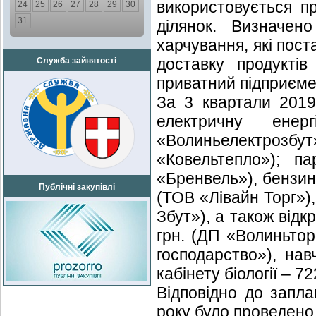
використовується п
24
25
26
27
28
29
30
31
ділянок. Визначен
харчування, які пост
доставку продуктів
Служба зайнятості
приватний підприєме
За 3 квартали 2019 
електричну ен
«Волиньелектрозбу
«Ковельтепло»); п
«Бренвель»), бензин 
Публічні закупівлі
(ТОВ «Лівайн Торг»),
Збут»), а також відк
грн. (ДП «Волиньтор
господарство»), на
кабінету біології – 7
Відповідно до запла
року було проведено 