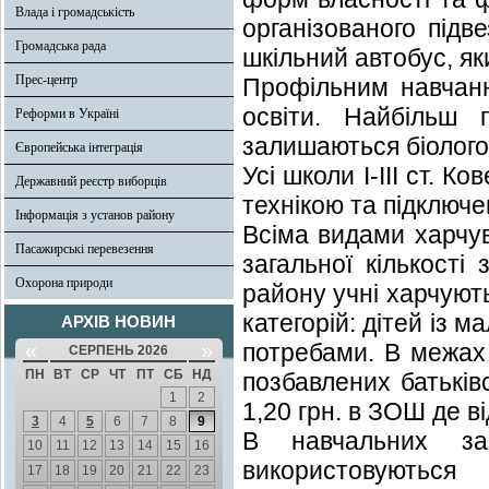
Влада і громадськість
організованого підв
Громадська рада
шкільний автобус, як
Прес-центр
Профільним навчанн
освіти. Найбільш 
Реформи в Україні
залишаються біолого 
Європейська інтеграція
Усі школи І-ІІІ ст. 
Державний реєстр виборців
технікою та підключе
Інформація з установ району
Всіма видами харчув
Пасажирські перевезення
загальної кількості
Охорона природи
району учні харчують
категорій: дітей із м
АРХІВ НОВИН
«
»
потребами. В межах 
СЕРПЕНЬ 2026
ПН
ВТ
СР
ЧТ
ПТ
СБ
НД
позбавлених батьківсь
1
2
1,20 грн. в ЗОШ де ві
3
4
5
6
7
8
9
В навчальних за
10
11
12
13
14
15
16
використовуються
17
18
19
20
21
22
23