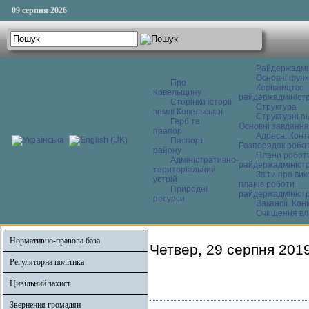
09 серпня 2026
Райдержадмі
Основні функ
Про
Керівництво
Ковельщину
райдержадміністр
Сторінки історії
Структура
землі Ковельської
Структурні пі
Герб та
Основні завдання
прапор
Адреса. Конт
Паспорт
Розпорядок робо
району
Плани робот
Адміністративно-
райдержадміністр
територіальний
Звіти про ви
устрій
планів роботи
Природні
райдержадміністр
ресурси
Вакансії. Кон
Очищення вл
Нормативно-правова база
Четвер, 29 серпня 201
Регуляторна політика
Цивільний захист
Звернення громадян