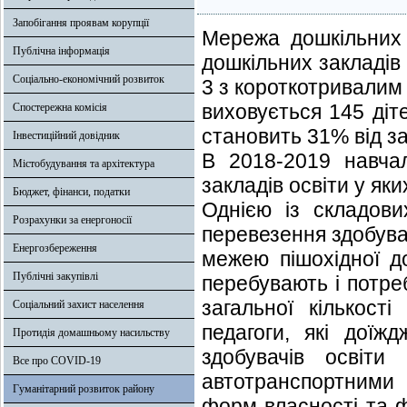
Запобігання проявам корупції
Мережа дошкільних 
Публічна інформація
дошкільних закладів
Соціально-економічний розвиток
3 з короткотривалим
виховується 145 діт
Спостережна комісія
становить 31% від заг
Інвестиційний довідник
В 2018-2019 навча
Містобудування та архітектура
закладів освіти у яки
Бюджет, фінанси, податки
Однією із складови
Розрахунки за енергоносії
перевезення здобувач
Енергозбереження
межею пішохідної до
Публічні закупівлі
перебувають і потре
загальної кількост
Соціальний захист населення
педагоги, які доїж
Протидія домашньому насильству
здобувачів освіти
Все про COVID-19
автотранспортними 
Гуманітарний розвиток району
форм власності та ф