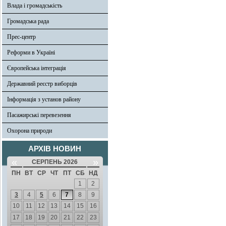
Влада і громадськість
Громадська рада
Прес-центр
Реформи в Україні
Європейська інтеграція
Державний реєстр виборців
Інформація з установ району
Пасажирські перевезення
Охорона природи
АРХІВ НОВИН
«
»
СЕРПЕНЬ 2026
ПН
ВТ
СР
ЧТ
ПТ
СБ
НД
1
2
3
4
5
6
7
8
9
10
11
12
13
14
15
16
17
18
19
20
21
22
23