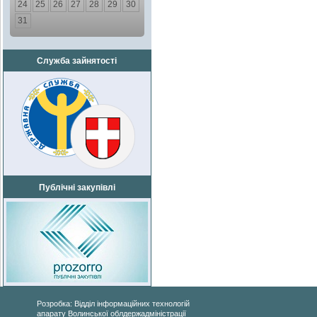
24
25
26
27
28
29
30
31
Служба зайнятості
Публічні закупівлі
Розробка: Відділ інформаційних технологій
апарату Волинської облдержадміністрації