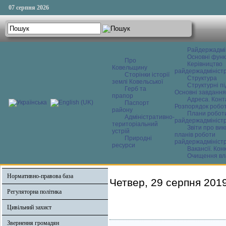
07 серпня 2026
Райдержадмі
Основні функ
Про
Керівництво
Ковельщину
райдержадміністр
Сторінки історії
Структура
землі Ковельської
Структурні пі
Герб та
Основні завдання
прапор
Адреса. Конт
Паспорт
Розпорядок робо
району
Плани робот
Адміністративно-
райдержадміністр
територіальний
Звіти про ви
устрій
планів роботи
Природні
райдержадміністр
ресурси
Вакансії. Кон
Очищення вл
Нормативно-правова база
Четвер, 29 серпня 201
Регуляторна політика
Цивільний захист
Звернення громадян