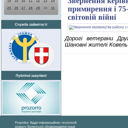
Звернення керів
18
19
20
21
22
23
24
примирення і 75
25
26
27
28
29
30
31
світовій війні
Служба зайнятості
Дорогі ветерани Друг
Шановні жителі Ковель
Публічні закупівлі
Розробка: Відділ інформаційних технологій
апарату Волинської облдержадміністрації