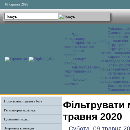
07 серпня 2026
Райдержадмі
Основні функ
Про
Керівництво
Ковельщину
райдержадміністр
Сторінки історії
Структура
землі Ковельської
Структурні пі
Герб та
Основні завдання
прапор
Адреса. Конт
Паспорт
Розпорядок робо
району
Плани робот
Адміністративно-
райдержадміністр
територіальний
Звіти про ви
устрій
планів роботи
Природні
райдержадміністр
ресурси
Вакансії. Кон
Очищення вл
Нормативно-правова база
Фільтрувати 
Регуляторна політика
травня 2020
Цивільний захист
Субота, 09 травня 2
Звернення громадян