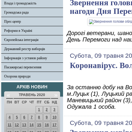
Звернення голов
Влада і громадськість
нагоди Дня Перем
Громадська рада
Прес-центр
Реформи в Україні
Дорогі ветерани, шанов
День Перемоги над наци
Європейська інтеграція
Державний реєстр виборців
Субота, 09 травня 2
Інформація з установ району
Коронавірус. Во
Пасажирські перевезення
Охорона природи
За останню добу на Во
АРХІВ НОВИН
м.Луцьк (1), Луцький ра
«
»
ТРАВЕНЬ 2020
Маневицький район (3),
ПН
ВТ
СР
ЧТ
ПТ
СБ
НД
Одужала 1 особа.
1
2
3
4
5
6
7
8
9
10
Субота, 09 травня 2
11
12
13
14
15
16
17