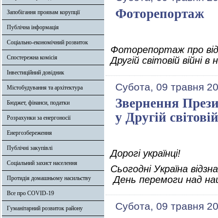
Фоторепортаж
Запобігання проявам корупції
Публічна інформація
Соціально-економічний розвиток
Фоторепортаж про від
Спостережна комісія
Другій світовій війні 
Інвестиційний довідник
Субота, 09 травня 2
Містобудування та архітектура
Звернення Прези
Бюджет, фінанси, податки
у Другій світовій
Розрахунки за енергоносії
Енергозбереження
Публічні закупівлі
Дорогі українці!
Соціальний захист населення
Сьогодні Україна відзн
День перемоги над на
Протидія домашньому насильству
Все про COVID-19
Субота, 09 травня 2
Гуманітарний розвиток району