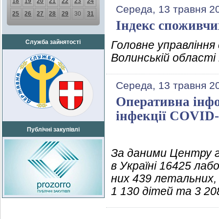
18
19
20
21
22
23
24
Середа, 13 травня 2
25
26
27
28
29
30
31
Індекс споживчих
Служба зайнятості
Головне управлінн
Волинській області
Середа, 13 травня 2
Оперативна інфо
інфекції COVID-
Публічні закупівлі
За даними Центру г
в Україні 16425 ла
них 439 летальних,
1 130 дітей та 3 20