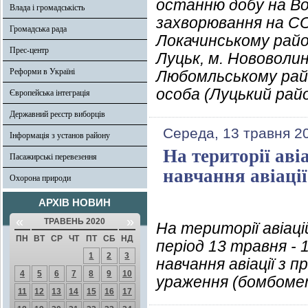
останню добу на Во
Влада і громадськість
захворювання на COV
Громадська рада
Локачинському район
Прес-центр
Луцьк, м. Нововоли
Реформи в Україні
Любомльському райо
особа (Луцький райо
Європейська інтеграція
Державний реєстр виборців
Середа, 13 травня 2
Інформація з установ району
На території аві
Пасажирські перевезення
навчання авіації
Охорона природи
АРХІВ НОВИН
«
»
ТРАВЕНЬ 2020
На території авіаці
ПН
ВТ
СР
ЧТ
ПТ
СБ
НД
період 13 травня -
1
2
3
навчання авіації з 
4
5
6
7
8
9
10
ураження (бомбомет
11
12
13
14
15
16
17