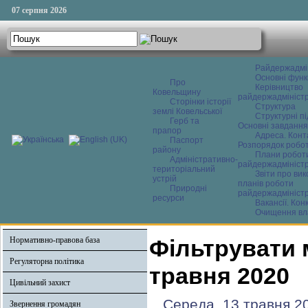
07 серпня 2026
Райдержадмі
Основні функ
Про
Керівництво
Ковельщину
райдержадміністр
Сторінки історії
Структура
землі Ковельської
Структурні пі
Герб та
Основні завдання
прапор
Адреса. Конт
Паспорт
Розпорядок робо
району
Плани робот
Адміністративно-
райдержадміністр
територіальний
Звіти про ви
устрій
планів роботи
Природні
райдержадміністр
ресурси
Вакансії. Кон
Очищення вл
Нормативно-правова база
Фільтрувати 
Регуляторна політика
травня 2020
Цивільний захист
Середа, 13 травня 2
Звернення громадян