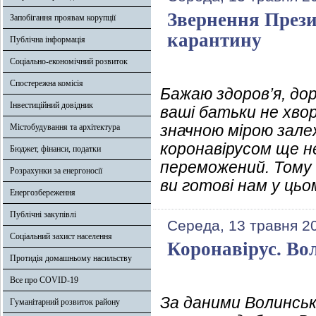
Звернення Прези
Запобігання проявам корупції
карантину
Публічна інформація
Соціально-економічний розвиток
Спостережна комісія
Бажаю здоров’я, дор
Інвестиційний довідник
ваші батьки не хвор
значною мірою залеж
Містобудування та архітектура
коронавірусом ще н
Бюджет, фінанси, податки
переможений. Тому 
Розрахунки за енергоносії
ви готові нам у ць
Енергозбереження
Публічні закупівлі
Середа, 13 травня 2
Соціальний захист населення
Коронавірус. Во
Протидія домашньому насильству
Все про COVID-19
За даними Волинськ
Гуманітарний розвиток району