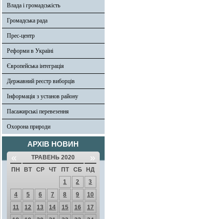
Влада і громадськість
Громадська рада
Прес-центр
Реформи в Україні
Європейська інтеграція
Державний реєстр виборців
Інформація з установ району
Пасажирські перевезення
Охорона природи
АРХІВ НОВИН
«
»
ТРАВЕНЬ 2020
ПН
ВТ
СР
ЧТ
ПТ
СБ
НД
1
2
3
4
5
6
7
8
9
10
11
12
13
14
15
16
17