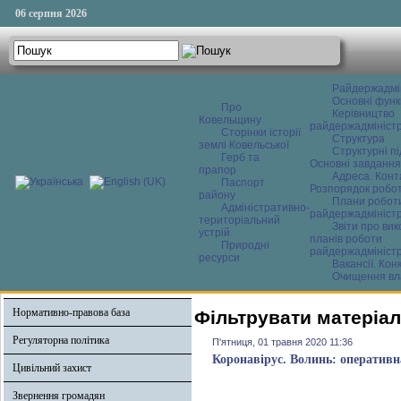
06 серпня 2026
Райдержадмі
Основні функ
Про
Керівництво
Ковельщину
райдержадміністр
Сторінки історії
Структура
землі Ковельської
Структурні пі
Герб та
Основні завдання
прапор
Адреса. Конт
Паспорт
Розпорядок робо
району
Плани робот
Адміністративно-
райдержадміністр
територіальний
Звіти про ви
устрій
планів роботи
Природні
райдержадміністр
ресурси
Вакансії. Кон
Очищення вл
Нормативно-правова база
Фільтрувати матеріал
Регуляторна політика
П'ятниця, 01 травня 2020 11:36
Коронавірус. Волинь: оперативн
Цивільний захист
Звернення громадян