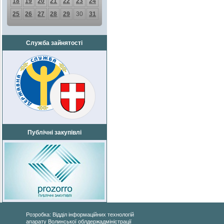
18
19
20
21
22
23
24
25
26
27
28
29
30
31
Служба зайнятості
Публічні закупівлі
Розробка: Відділ інформаційних технологій
апарату Волинської облдержадміністрації