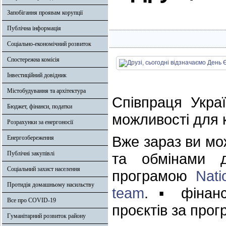
Запобігання проявам корупції
Публічна інформація
Соціально-економічний розвиток
Спостережна комісія
Інвестиційний довідник
Містобудування та архітектура
Співпраця Укра
Бюджет, фінанси, податки
можливості для 
Розрахунки за енергоносії
Вже зараз ви мо
Енергозбереження
Публічні закупівлі
та обмінами д
Соціальний захист населення
програмою
Nati
Протидія домашньому насильству
team
. ▪ фінанс
Все про COVID-19
проєктів за про
Гуманітарний розвиток району