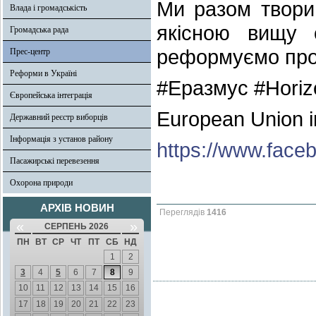
Ми разом твори
Влада і громадськість
якісною вищу 
Громадська рада
реформуємо проф
Прес-центр
Реформи в Україні
#Еразмус #Horiz
Європейська інтеграція
European Union i
Державний реєстр виборців
Інформація з установ району
https://www.fac
Пасажирські перевезення
Охорона природи
АРХІВ НОВИН
Переглядів
1416
«
»
СЕРПЕНЬ 2026
ПН
ВТ
СР
ЧТ
ПТ
СБ
НД
1
2
3
4
5
6
7
8
9
10
11
12
13
14
15
16
17
18
19
20
21
22
23