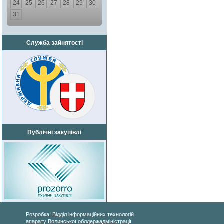
24
25
26
27
28
29
30
31
Служба зайнятості
Публічні закупівлі
Розробка: Відділ інформаційних технологій
апарату Волинської облдержадміністрації