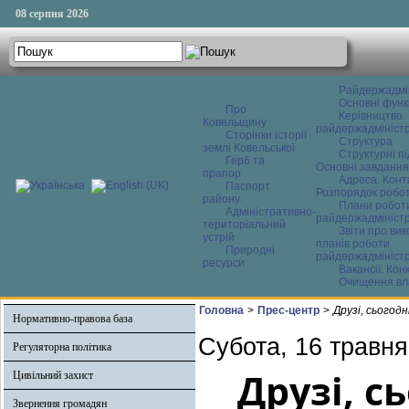
08 серпня 2026
Райдержадмі
Основні функ
Про
Керівництво
Ковельщину
райдержадміністр
Сторінки історії
Структура
землі Ковельської
Структурні пі
Герб та
Основні завдання
прапор
Адреса. Конт
Паспорт
Розпорядок робо
району
Плани робот
Адміністративно-
райдержадміністр
територіальний
Звіти про ви
устрій
планів роботи
Природні
райдержадміністр
ресурси
Вакансії. Кон
Очищення вл
Головна
>
Прес-центр
>
Друзі, сьогодн
Нормативно-правова база
Субота, 16 травня
Регуляторна політика
Друзі, с
Цивільний захист
Звернення громадян