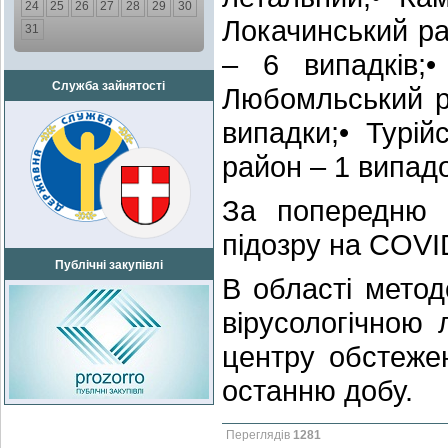
24
25
26
27
28
29
30
Локачинський ра
31
– 6 випадків;
Служба зайнятості
Любомльський р
випадки;• Турій
район – 1 випадо
За попередню 
підозру на COVI
Публічні закупівлі
В області мето
вірусологічною
центру обстежен
останню добу.
Переглядів
1281