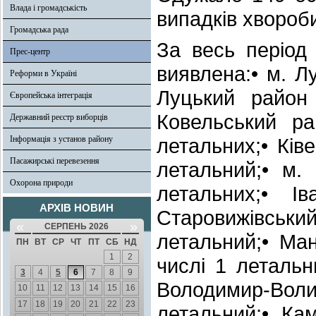
Влада і громадськість
випадків хвороб
Громадська рада
За весь період
Прес-центр
виявлена:• м. Лу
Реформи в Україні
Луцький район 
Європейська інтеграція
Ковельський ра
Державний реєстр виборців
Інформація з установ району
летальних;• Ківе
Пасажирські перевезення
летальний;• м.
Охорона природи
летальних;• І
АРХІВ НОВИН
Старовижівськ
«
»
СЕРПЕНЬ 2026
летальний;• Ма
ПН
ВТ
СР
ЧТ
ПТ
СБ
НД
1
2
числі 1 летальн
3
4
5
6
7
8
9
Володимир-Воли
10
11
12
13
14
15
16
17
18
19
20
21
22
23
летальний;• Ка