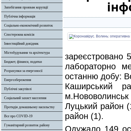
інф
Запобігання проявам корупції
Публічна інформація
Соціально-економічний розвиток
Спостережна комісія
Інвестиційний довідник
Містобудування та архітектура
зареєстровано 5
Бюджет, фінанси, податки
лабораторно ме
Розрахунки за енергоносії
останню добу: В
Енергозбереження
Каширський ра
Публічні закупівлі
м.Нововолинськ (
Соціальний захист населення
Луцький район (
Протидія домашньому насильству
район (1).
Все про COVID-19
Гуманітарний розвиток району
Одужало 149 осі