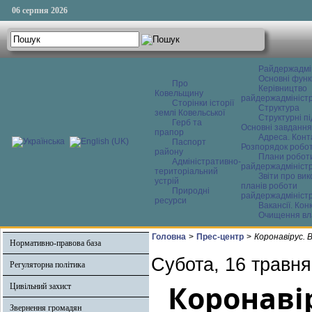
06 серпня 2026
Райдержадмі
Основні функ
Про
Керівництво
Ковельщину
райдержадміністр
Сторінки історії
Структура
землі Ковельської
Структурні пі
Герб та
Основні завдання
прапор
Адреса. Конт
Паспорт
Розпорядок робо
району
Плани робот
Адміністративно-
райдержадміністр
територіальний
Звіти про ви
устрій
планів роботи
Природні
райдержадміністр
ресурси
Вакансії. Кон
Очищення вл
Головна
>
Прес-центр
>
Коронавірус. 
Нормативно-правова база
Субота, 16 травня
Регуляторна політика
Коронаві
Цивільний захист
Звернення громадян