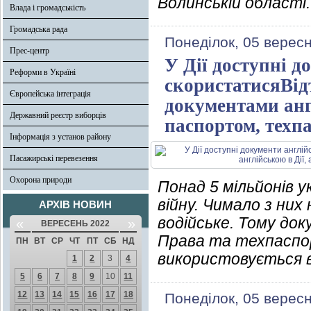
Волинській області.
Влада і громадськість
Громадська рада
Понеділок, 05 вересн
Прес-центр
У Дії доступні 
Реформи в Україні
скористатисяВід
Європейська інтеграція
документами анг
Державний реєстр виборців
паспортом, техп
Інформація з установ району
Пасажирські перевезення
Охорона природи
Понад 5 мільйонів у
війну. Чимало з них
АРХІВ НОВИН
водійське. Тому до
«
»
ВЕРЕСЕНЬ 2022
Права та техпаспо
ПН
ВТ
СР
ЧТ
ПТ
СБ
НД
використовується 
1
2
3
4
5
6
7
8
9
10
11
12
13
14
15
16
17
18
Понеділок, 05 верес