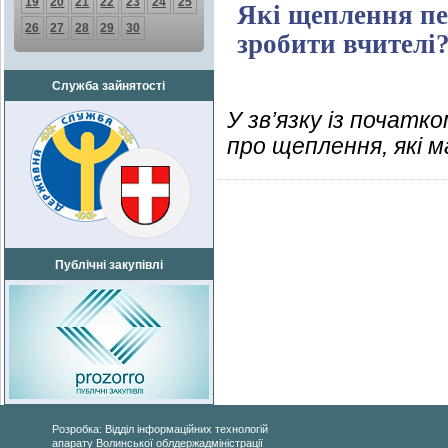
19
20
21
22
23
24
25
Які щеплення пе
26
27
28
29
30
зробити вчителі
Служба зайнятості
У зв’язку із початк
про щеплення, які 
Публічні закупівлі
Розробка: Відділ інформаційних технологій
апарату Волинської облдержадміністрації