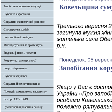
Ковельщина су
Запобігання проявам корупції
Публічна інформація
Соціально-економічний розвиток
Третього вересня 2
Спостережна комісія
загинула мужня жінк
Інвестиційний довідник
жителька села Обе
р.н.
Містобудування та архітектура
Бюджет, фінанси, податки
Понеділок, 05 верес
Розрахунки за енергоносії
Запобігання кор
Енергозбереження
Публічні закупівлі
Соціальний захист населення
Якщо у Вас є досто
Протидія домашньому насильству
України «Про запобі
особами Ковельсько
Все про COVID-19
пожежно-рятувально
Гуманітарний розвиток району