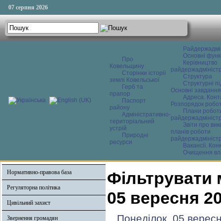
07 серпня 2026
Райдержадмі
Основні функ
Про
Керівництво
Ковельщину
райдержадміністр
Сторінки історії
Структура
землі Ковельської
Структурні пі
Герб та
Основні завдання
прапор
Адреса. Конт
Паспорт
Розпорядок робо
району
Плани робот
Адміністративно-
райдержадміністр
територіальний
Звіти про ви
устрій
планів роботи
Природні
райдержадміністр
ресурси
Вакансії. Кон
Очищення вл
Нормативно-правова база
Фільтрувати 
Регуляторна політика
05 вересня 2
Цивільний захист
Понеділок, 05 верес
Звернення громадян