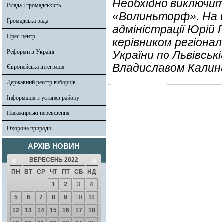
Необхідно виключити
Влада і громадськість
«Волиньторф». На ц
Громадська рада
адміністрації Юрій П
Прес-центр
керівником регіона
Реформи в Україні
України по Львівськ
Владиславом Калинц
Європейська інтеграція
Державний реєстр виборців
Інформація з установ району
Пасажирські перевезення
Охорона природи
АРХІВ НОВИН
«
»
ВЕРЕСЕНЬ 2022
ПН
ВТ
СР
ЧТ
ПТ
СБ
НД
1
2
3
4
5
6
7
8
9
10
11
12
13
14
15
16
17
18