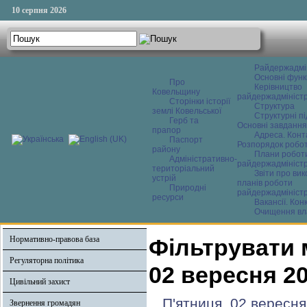
10 серпня 2026
Райдержадмі
Основні функ
Про
Керівництво
Ковельщину
райдержадміністр
Сторінки історії
Структура
землі Ковельської
Структурні пі
Герб та
Основні завдання
прапор
Адреса. Конт
Паспорт
Розпорядок робо
району
Плани робот
Адміністративно-
райдержадміністр
територіальний
Звіти про ви
устрій
планів роботи
Природні
райдержадміністр
ресурси
Вакансії. Кон
Очищення вл
Нормативно-правова база
Фільтрувати 
Регуляторна політика
02 вересня 2
Цивільний захист
П'ятниця, 02 вересня
Звернення громадян