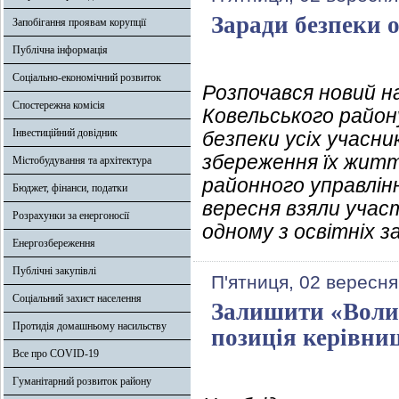
Заради безпеки о
Запобігання проявам корупції
Публічна інформація
Соціально-економічний розвиток
Розпочався новий на
Спостережна комісія
Ковельського район
Інвестиційний довідник
безпеки усіх учасни
збереження їх житт
Містобудування та архітектура
районного управлін
Бюджет, фінанси, податки
вересня взяли участ
Розрахунки за енергоносії
одному з освітніх 
Енергозбереження
Публічні закупівлі
П'ятниця, 02 вересня
Соціальний захист населення
Залишити «Воли
Протидія домашньому насильству
позиція керівниц
Все про COVID-19
Гуманітарний розвиток району