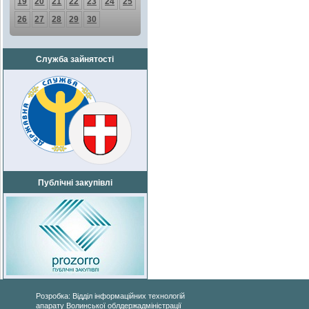
19
20
21
22
23
24
25
26
27
28
29
30
Служба зайнятості
Публічні закупівлі
Розробка: Відділ інформаційних технологій
апарату Волинської облдержадміністрації