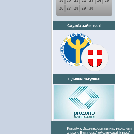
19
20
21
22
23
24
25
26
27
28
29
30
Служба зайнятості
Публічні закупівлі
Розробка: Відділ інформаційних технологій
апарату Волинської облдержадміністрації