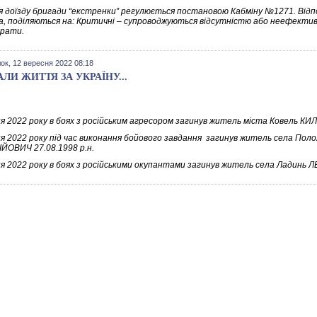
 доїзду бригади “екстренки” регулюється постановою Кабміну №1271. Відповід
а, поділяються на: Критичні – супроводжуються відсутністю або неефектив
трати.
ок, 12 вересня 2022 08:18
АЛИ ЖИТТЯ ЗА УКРАЇНУ...
ня 2022 року в боях з російським агресором загинув житель міста Ковель К
ня 2022 року під час виконання бойового завдання загинув житель села
ЙОВИЧ 27.08.1998 р.н.
ня 2022 року в боях з російськими окупантами загинув житель села Ладинь