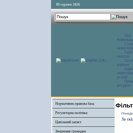
09 серпня 2026
Про
Ковельщ
Сторі
землі Ков
Герб
прапор
Пасп
району
Адмі
територі
устрій
Прир
ресурси
Нормативно-правова база
Фільт
Регуляторна політика
Понеділ
За ск
Цивільний захист
Звернення громадян