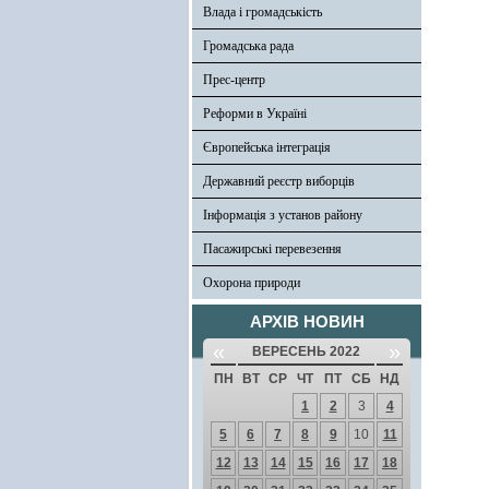
Влада і громадськість
Громадська рада
Прес-центр
Реформи в Україні
Європейська інтеграція
Державний реєстр виборців
Інформація з установ району
Пасажирські перевезення
Охорона природи
АРХІВ НОВИН
«
»
ВЕРЕСЕНЬ 2022
ПН
ВТ
СР
ЧТ
ПТ
СБ
НД
1
2
3
4
5
6
7
8
9
10
11
12
13
14
15
16
17
18