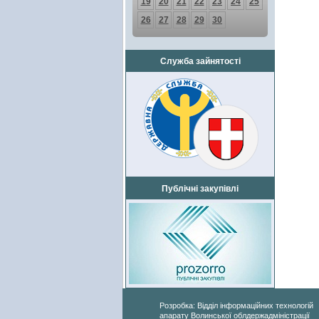
19
20
21
22
23
24
25
26
27
28
29
30
Служба зайнятості
Публічні закупівлі
Розробка: Відділ інформаційних технологій
апарату Волинської облдержадміністрації