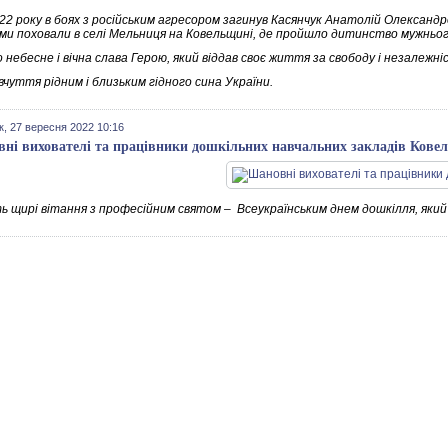
22 року в боях з російським агресором загинув Касянчук Анатолій Олександров
ми поховали в селі Мельниця на Ковельщині, де пройшло дитинство мужньог
небесне і вічна слава Герою, який віддав своє життя за свободу і незалежні
вчуття рідним і близьким гідного сина України.
к, 27 вересня 2022 10:16
ні вихователі та працівники дошкільних навчальних закладів Кове
ь щирі вітання з професійним святом – Всеукраїнським днем дошкілля, який 