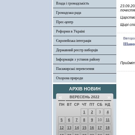
Влада і громадськість
23.09.20
почестя
Громадська рада
Царство 
Прес-центр
Щирі спі
Реформи в Україні
Вівторо
Європейська інтеграція
Шанов
Державний реєстр виборців
Інформація з установ району
Прийміт
Пасажирські перевезення
Охорона природи
АРХІВ НОВИН
«
»
ВЕРЕСЕНЬ 2022
ПН
ВТ
СР
ЧТ
ПТ
СБ
НД
1
2
3
4
5
6
7
8
9
10
11
12
13
14
15
16
17
18