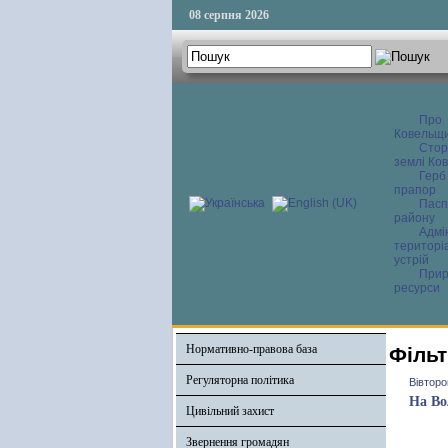
08 серпня 2026
Про
Ковельщ
Сторі
землі Ков
Герб
прапор
Пасп
району
Адмі
територі
устрій
Прир
ресурси
Нормативно-правова база
Фільт
Регуляторна політика
Вівторо
На Во
Цивільний захист
Звернення громадян