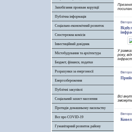
Презент
Запобігання проявам корупції
посилан
Публічна інформація
Вівторо
Соціально-економічний розвиток
Відбу
інфра
Спостережна комісія
Інвестиційний довідник
У рамках
Містобудування та архітектура
року, ві
інфраст
Бюджет, фінанси, податки
Розрахунки за енергоносії
Вівторо
Прийо
Енергозбереження
Публічні закупівлі
Всі внут
Соціальний захист населення
зможуть
Протидія домашньому насильству
Вівторо
Все про COVID-19
Кове
Гуманітарний розвиток району