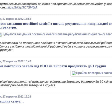
уємо декілька доступних об’єктів для приватизації державного майна у Інв
ням:
https://bit.ly/3C7SM6M
.
к, 27 вересня 2022 13:52
лося засідання постійної комісії з питань регулювання комунальної вл
структури.
 підготовки до пленарного засідання п’ятнадцятої сесії Ковельської районн
дбулось засідання постійної комісії районної ради з питань регулювання ком
руктури.
к, 27 вересня 2022 13:43
м повторних заявок від ВПО на виплати продовжать до 1 грудня
рішні переселенці, які намагалися оформити державну допомогу до 30 квітня
 повторно подати заявку до 1 грудня.
к, 27 вересня 2022 12:28
льщина сумує…