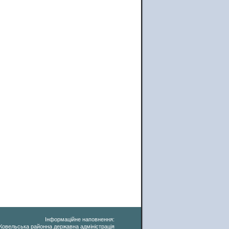
Інформаційне наповнення:
Ковельська районна державна адміністрація