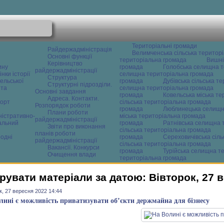
Територіальні громади
Райдержадміністрація
Велимченська сільська територ
Основні функції
територіальна громада
Вишні
Керівництво
ину
громада
Голобська селищна т
райдержадміністрації
нки історії
селищна територіальна громада
Структура
ельської
громада
Дубівська сільська т
Структурні підрозділи.
 та
селищна територіальна громада
Основні завдання
громада
Ковельська міська т
Адреса. Контакти.
орт
сільська територіальна громада
Розпорядок роботи
громада
Люблинецька селищн
Плани роботи
ністративно-
міська територіальна громада
райдержадміністрації
альний
громада
Ратнівська селищна 
Звіти про виконання
сільська територіальна громада
планів роботи
одні
громада
Сереховичівська сіл
райдержадміністрації
сільська територіальна громада
Вакансії. Конкурси
громада
Турійська селищна т
Очищення влади
територіальна громада
рувати матеріали за датою: Вівторок, 27 
к, 27 вересня 2022 14:44
лині є можливість приватизувати об’єкти держмайна для бізнесу