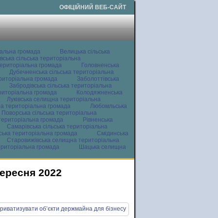
ОФІЦІЙНИЙ ВЕБ-САЙТ
іальна громада
Велицька сільська
вська сільська територіальна
ериторіальна громада
Головненська
Дубечненська сільська територіальна
ериторіальна громада
Заболоттівська
Забродівська сільська територіальна
ериторіальна громада
Колодяжненська
Луківська селищна територіальна
а територіальна громада
Любомльська
Поворська сільська територіальна
територіальна громада
Рівненська
Самарівська сільська територіальна
ьська територіальна громада
Смідинська
Старовижівська селищна територіальна
ериторіальна громада
Шацька селищна
вересня 2022