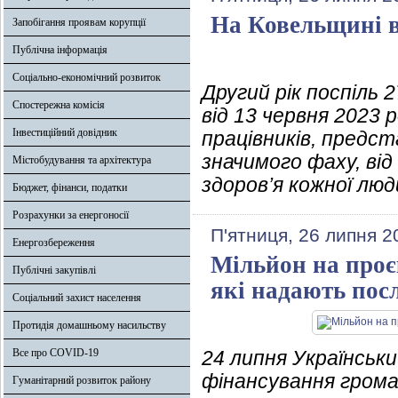
На Ковельщині 
Запобігання проявам корупції
Публічна інформація
Соціально-економічний розвиток
Другий рік поспіль 
Спостережна комісія
від 13 червня 2023
Інвестиційний довідник
працівників, предст
значимого фаху, ві
Містобудування та архітектура
здоров’я кожної люд
Бюджет, фінанси, податки
Розрахунки за енергоносії
П'ятниця, 26 липня 2
Енергозбереження
Мільйон на проє
Публічні закупівлі
які надають пос
Соціальний захист населення
Протидія домашньому насильству
Все про COVID-19
24 липня Українськ
фінансування грома
Гуманітарний розвиток району