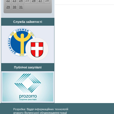
22
23
24
25
26
27
28
29
30
31
Служба зайнятості
Публічні закупівлі
Розробка: Відділ інформаційних технологій
апарату Волинської облдержадміністрації