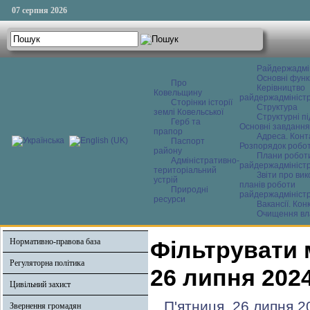
07 серпня 2026
Райдержадмі
Основні функ
Про
Керівництво
Ковельщину
райдержадміністр
Сторінки історії
Структура
землі Ковельської
Структурні пі
Герб та
Основні завдання
прапор
Адреса. Конт
Паспорт
Розпорядок робо
району
Плани робот
Адміністративно-
райдержадміністр
територіальний
Звіти про ви
устрій
планів роботи
Природні
райдержадміністр
ресурси
Вакансії. Кон
Очищення вл
Нормативно-правова база
Фільтрувати 
Регуляторна політика
26 липня 202
Цивільний захист
П'ятниця, 26 липня 2
Звернення громадян