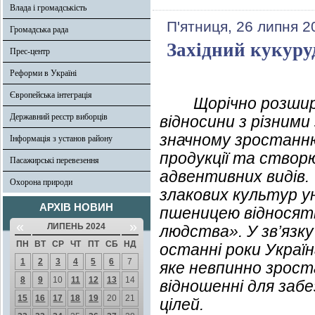
Влада і громадськість
П'ятниця, 26 липня 2
Громадська рада
Західний кукур
Прес-центр
Реформи в Україні
Європейська інтеграція
Щорічно розширюю
Державний реєстр виборців
відносини з різними
значному зростанню
Інформація з установ району
продукції та створ
Пасажирські перевезення
адвентивних видів.
Охорона природи
злакових культур ун
АРХІВ НОВИН
пшеницею відносять
«
»
ЛИПЕНЬ 2024
людства». У зв’язку
ПН
ВТ
СР
ЧТ
ПТ
СБ
НД
останні роки Украї
1
2
3
4
5
6
7
яке невпинно зрост
8
9
10
11
12
13
14
відношенні для заб
15
16
17
18
19
20
21
цілей.