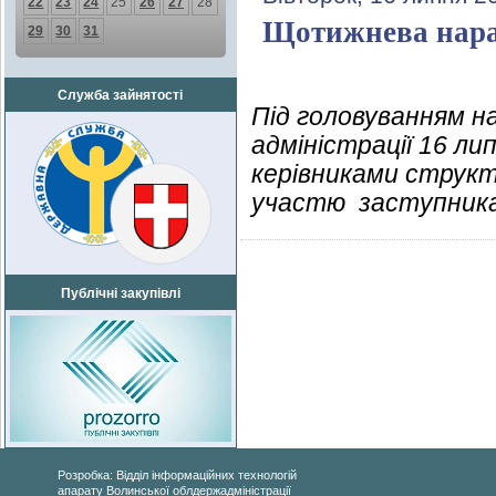
22
23
24
25
26
27
28
Щотижнева нарад
29
30
31
Служба зайнятості
Під головуванням на
адміністрації 16 л
керівниками структу
участю заступника 
Публічні закупівлі
Розробка: Відділ інформаційних технологій
апарату Волинської облдержадміністрації