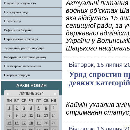
Актуальні питання б
Влада і громадськість
водних об’єктах Шац
Громадська рада
яка відбулась 15 л
Прес-центр
селищної ради, за 
Реформи в Україні
державної адмініст
України у Волинські
Європейська інтеграція
Шацького національ
Державний реєстр виборців
Інформація з установ району
Вівторок, 16 липня 2
Пасажирські перевезення
Уряд спростив п
Охорона природи
деяких категорі
АРХІВ НОВИН
«
»
ЛИПЕНЬ 2024
ПН
ВТ
СР
ЧТ
ПТ
СБ
НД
Кабмін ухвалив змі
1
2
3
4
5
6
7
отримання статусу 
8
9
10
11
12
13
14
15
16
17
18
19
20
21
Вівторок, 16 липня 2