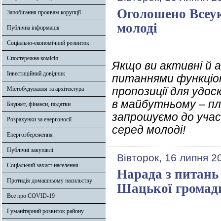
Оголошено Всеук
Запобігання проявам корупції
молоді
Публічна інформація
Соціально-економічний розвиток
Спостережна комісія
Якщо ви активні й а
Інвестиційний довідник
питаннями функціон
пропозиції для удос
Містобудування та архітектура
в майбутньому – п
Бюджет, фінанси, податки
запрошуємо до учас
Розрахунки за енергоносії
серед молоді!
Енергозбереження
Публічні закупівлі
Вівторок, 16 липня 2
Соціальний захист населення
Нарада з питань 
Протидія домашньому насильству
Шацької громад
Все про COVID-19
Гуманітарний розвиток району