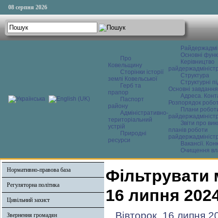
08 серпня 2026
Райдержадмі
Основні функ
Про
Керівництво
Ковельщину
райдержадміністр
Сторінки історії
Структура
землі Ковельської
Структурні пі
Герб та
Основні завдання
прапор
Адреса. Конт
Паспорт
Розпорядок робо
району
Плани робот
Адміністративно-
райдержадміністр
територіальний
Звіти про ви
устрій
планів роботи
Природні
райдержадміністр
ресурси
Вакансії. Кон
Очищення вл
Нормативно-правова база
Фільтрувати 
Регуляторна політика
16 липня 202
Цивільний захист
Вівторок, 16 липня 2
Звернення громадян