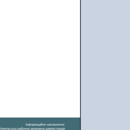
Інформаційне наповнення:
Ковельська районна державна адміністрація