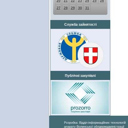
20
21
22
23
24
25
26
27
28
29
30
31
Служба зайнятості
Публічні закупівлі
Розробка: Відділ інформаційних технологій
апарату Волинської облдержадміністрації