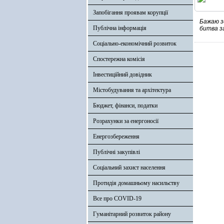
Запобігання проявам корупції
Бажаю зд
Публічна інформація
битва з
Соціально-економічний розвиток
Спостережна комісія
Інвестиційний довідник
Містобудування та архітектура
Бюджет, фінанси, податки
Розрахунки за енергоносії
Енергозбереження
Публічні закупівлі
Соціальний захист населення
Протидія домашньому насильству
Все про COVID-19
Гуманітарний розвиток району