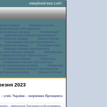
ОФІЦІЙНИЙ ВЕБ-САЙТ
іальна громада
Велицька сільська
вська сільська територіальна
ериторіальна громада
Головненська
Дубечненська сільська територіальна
ериторіальна громада
Заболоттівська
Забродівська сільська територіальна
ериторіальна громада
Колодяжненська
Луківська селищна територіальна
а територіальна громада
Любомльська
Поворська сільська територіальна
територіальна громада
Рівненська
Самарівська сільська територіальна
ьська територіальна громада
Смідинська
Старовижівська селищна територіальна
ериторіальна громада
Шацька селищна
резня 2023
 – успіх України – звернення Президента