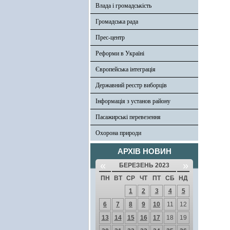
Влада і громадськість
Громадська рада
Прес-центр
Реформи в Україні
Європейська інтеграція
Державний реєстр виборців
Інформація з установ району
Пасажирські перевезення
Охорона природи
АРХІВ НОВИН
«
»
БЕРЕЗЕНЬ 2023
ПН
ВТ
СР
ЧТ
ПТ
СБ
НД
1
2
3
4
5
6
7
8
9
10
11
12
13
14
15
16
17
18
19