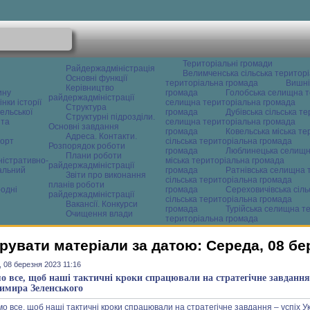
Територіальні громади
Райдержадміністрація
Велимченська сільська територ
Основні функції
територіальна громада
Вишні
Керівництво
ину
громада
Голобська селищна т
райдержадміністрації
нки історії
селищна територіальна громада
Структура
ельської
громада
Дубівська сільська т
Структурні підрозділи.
 та
селищна територіальна громада
Основні завдання
громада
Ковельська міська т
Адреса. Контакти.
орт
сільська територіальна громада
Розпорядок роботи
громада
Люблинецька селищн
Плани роботи
ністративно-
міська територіальна громада
райдержадміністрації
альний
громада
Ратнівська селищна 
Звіти про виконання
сільська територіальна громада
планів роботи
одні
громада
Сереховичівська сіл
райдержадміністрації
сільська територіальна громада
Вакансії. Конкурси
громада
Турійська селищна т
Очищення влади
територіальна громада
рувати матеріали за датою: Середа, 08 бе
 08 березня 2023 11:16
о все, щоб наші тактичні кроки спрацювали на стратегічне завдання
имира Зеленського