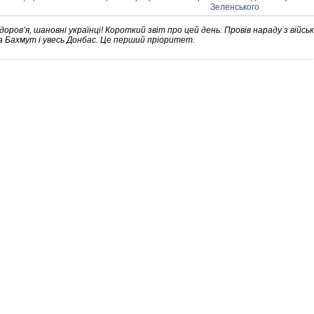
оровʼя, шановні українці! Короткий звіт про цей день. Провів нараду з війс
а Бахмут і увесь Донбас. Це перший пріоритет.