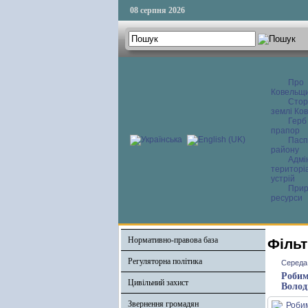
08 серпня 2026
Про
Ковельщ
Сторі
землі Ков
Герб
прапор
Пасп
району
Адмі
територі
устрій
Прир
ресурси
Нормативно-правова база
Фільт
Регуляторна політика
Середа,
Робим
Цивільний захист
Волод
Звернення громадян