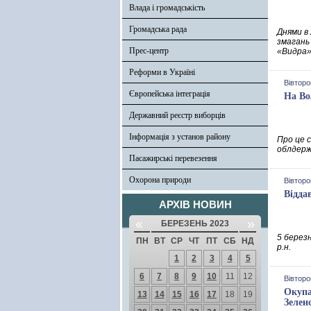
Влада і громадськість
Громадська рада
Днями в
змагань
Прес-центр
«Видра»
Реформи в Україні
Вівторо
Європейська інтеграція
На Во
Державний реєстр виборців
Інформація з установ району
Про це с
облдерж
Пасажирські перевезення
Охорона природи
Вівторо
Відда
АРХІВ НОВИН
«
»
БЕРЕЗЕНЬ 2023
5 берез
ПН
ВТ
СР
ЧТ
ПТ
СБ
НД
р.н.
1
2
3
4
5
6
7
8
9
10
11
12
Вівторо
Окупа
13
14
15
16
17
18
19
Зелен