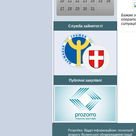
20
21
22
23
24
25
26
27
28
29
30
31
Бажаю зд
оператив
ситуаці
Служба зайнятості
Публічні закупівлі
Розробка: Відділ інформаційних технологій
апарату Волинської облдержадміністрації