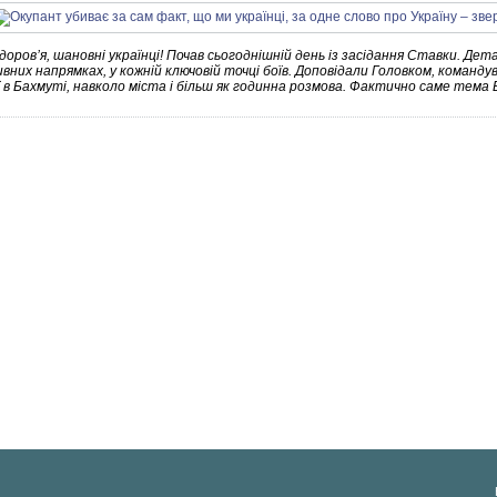
оровʼя, шановні українці! Почав сьогоднішній день із засідання Ставки. Дет
них напрямках, у кожній ключовій точці боїв. Доповідали Головком, командув
ї в Бахмуті, навколо міста і більш як годинна розмова. Фактично саме тема