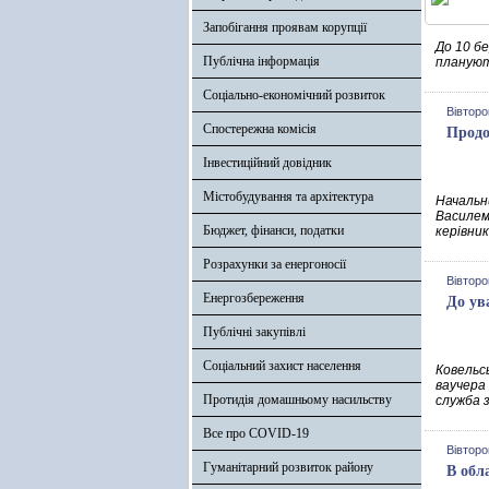
Запобігання проявам корупції
До 10 б
Публічна інформація
плануют
Соціально-економічний розвиток
Вівторо
Спостережна комісія
Продо
Інвестиційний довідник
Містобудування та архітектура
Начальн
Василем
Бюджет, фінанси, податки
керівник
Розрахунки за енергоносії
Вівторо
Енергозбереження
До ув
Публічні закупівлі
Соціальний захист населення
Ковельс
ваучера 
Протидія домашньому насильству
служба 
Все про COVID-19
Вівторо
Гуманітарний розвиток району
В обл