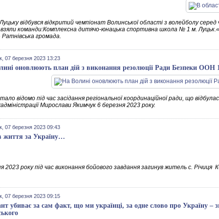
 Луцьку відбувся відкритий чемпіонат Волинської області з волейболу серед
 взяли команди:Комплексна дитячо-юнацька спортивна школа № 1 м. Луцьк.«
 Ратнівська громада.
к, 07 березня 2023 13:23
лині оновлюють план дій з виконання резолюції Ради Безпеки ООН 1
тало відомо під час засідання регіональної координаційної ради, що відбула
адміністрації Мирослави Якимчук 6 березня 2023 року.
к, 07 березня 2023 09:43
в життя за Україну…
ня 2023 року під час виконання бойового завдання загинув житель с. Річи
к, 07 березня 2023 09:15
нт убиває за сам факт, що ми українці, за одне слово про Україну –
ського