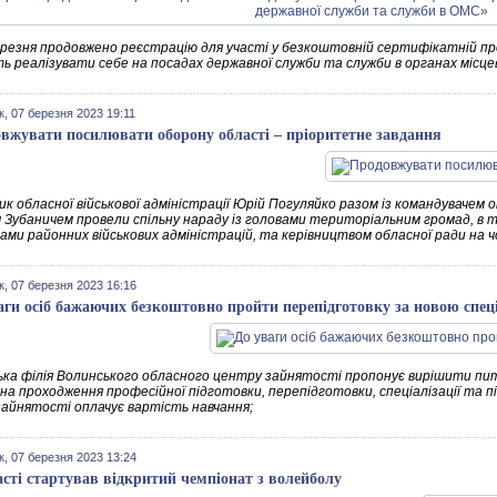
ерезня продовжено реєстрацію для участі у безкоштовній сертифікатній пр
ь реалізувати себе на посадах державної служби та служби в органах місце
к, 07 березня 2023 19:11
вжувати посилювати оборону області – пріоритетне завдання
ик обласної військової адміністрації Юрій Погуляйко разом із командувачем
 Зубаничем провели спільну нараду із головами територіальним громад, в т
ами районних військових адміністрацій, та керівництвом обласної ради на ч
к, 07 березня 2023 16:16
аги осіб бажаючих безкоштовно пройти перепідготовку за новою спеці
ька філія Волинського обласного центру зайнятості пропонує вирішити пи
на проходження професійної підготовки, перепідготовки, спеціалізації та пі
зайнятості оплачує вартість навчання;
к, 07 березня 2023 13:24
асті стартував відкритий чемпіонат з волейболу