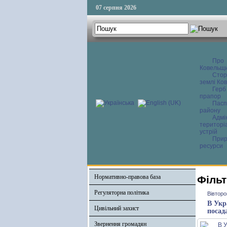
07 серпня 2026
Про
Ковельщ
Сторі
землі Ков
Герб
прапор
Пасп
району
Адмі
територі
устрій
Прир
ресурси
Нормативно-правова база
Фільт
Регуляторна політика
Вівторо
В Укр
Цивільний захист
посад
Звернення громадян