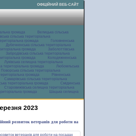
ОФІЦІЙНИЙ ВЕБ-САЙТ
іальна громада
Велицька сільська
вська сільська територіальна
ериторіальна громада
Головненська
Дубечненська сільська територіальна
ериторіальна громада
Заболоттівська
Забродівська сільська територіальна
ериторіальна громада
Колодяжненська
Луківська селищна територіальна
а територіальна громада
Любомльська
Поворська сільська територіальна
територіальна громада
Рівненська
Самарівська сільська територіальна
ьська територіальна громада
Смідинська
Старовижівська селищна територіальна
ериторіальна громада
Шацька селищна
березня 2023
ійний розвиток ветеранів для роботи на