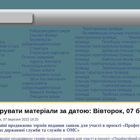
Територіальні громади
Райдержадміністрація
Велимченська сільська територ
Основні функції
територіальна громада
Вишні
Керівництво
ину
громада
Голобська селищна т
райдержадміністрації
нки історії
селищна територіальна громада
Структура
ельської
громада
Дубівська сільська т
Структурні підрозділи.
 та
селищна територіальна громада
Основні завдання
громада
Ковельська міська т
Адреса. Контакти.
орт
сільська територіальна громада
Розпорядок роботи
громада
Люблинецька селищн
Плани роботи
ністративно-
міська територіальна громада
райдержадміністрації
альний
громада
Ратнівська селищна 
Звіти про виконання
сільська територіальна громада
планів роботи
одні
громада
Сереховичівська сіл
райдержадміністрації
сільська територіальна громада
Вакансії. Конкурси
громада
Турійська селищна т
Очищення влади
територіальна громада
рувати матеріали за датою: Вівторок, 07 
к, 07 березня 2023 19:25
аїні продовжено термін подання заявок для участі в проєкті «Профес
ах державної служби та служби в ОМС»