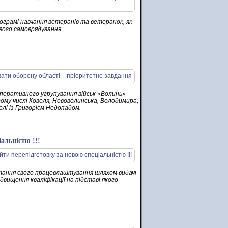
ограмі навчання ветеранів та ветеранок, як
вого самоврядування.
 оперативного угрупування військ «Волинь»
ому числі Ковеля, Нововолинська, Володимира,
олі із Григорієм Недопадом.
альністю !!!
тання свого працевлаштування шляхом видачі
двищення кваліфікації на підставі якого