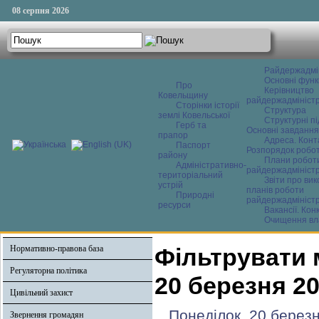
08 серпня 2026
Райдержадмі
Основні функ
Про
Керівництво
Ковельщину
райдержадміністр
Сторінки історії
Структура
землі Ковельської
Структурні пі
Герб та
Основні завдання
прапор
Адреса. Конт
Паспорт
Розпорядок робо
району
Плани робот
Адміністративно-
райдержадміністр
територіальний
Звіти про ви
устрій
планів роботи
Природні
райдержадміністр
ресурси
Вакансії. Кон
Очищення вл
Нормативно-правова база
Фільтрувати 
Регуляторна політика
20 березня 2
Цивільний захист
Понеділок, 20 берез
Звернення громадян