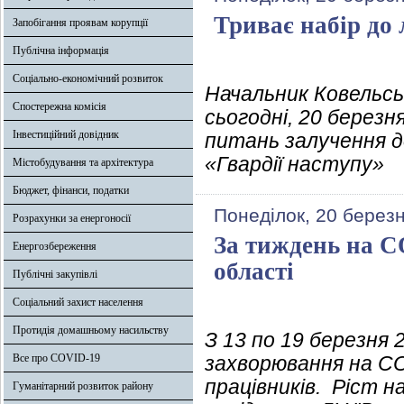
Триває набір до 
Запобігання проявам корупції
Публічна інформація
Соціально-економічний розвиток
Начальник Ковельськ
Спостережна комісія
сьогодні, 20 березня
Інвестиційний довідник
питань залучення 
«Гвардії наступу»
Містобудування та архітектура
Бюджет, фінанси, податки
Понеділок, 20 берез
Розрахунки за енергоносії
За тиждень на C
Енергозбереження
області
Публічні закупівлі
Соціальний захист населення
Протидія домашньому насильству
З 13 по 19 березня 
Все про COVID-19
захворювання на CO
працівників. Ріст н
Гуманітарний розвиток району