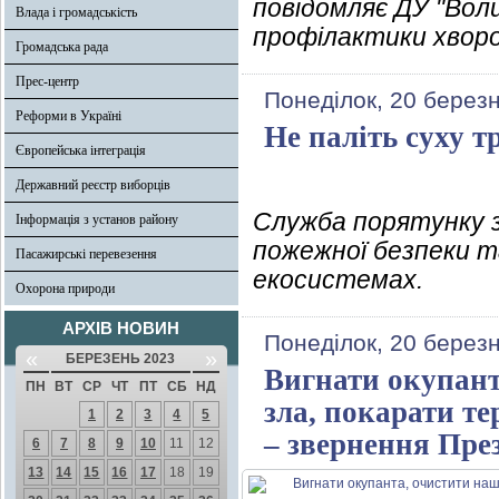
повідомляє ДУ "Во
Влада і громадськість
профілактики хворо
Громадська рада
Прес-центр
Понеділок, 20 берез
Реформи в Україні
Не паліть суху т
Європейська інтеграція
Державний реєстр виборців
Служба порятунку 
Інформація з установ району
пожежної безпеки т
Пасажирські перевезення
екосистемах.
Охорона природи
АРХІВ НОВИН
Понеділок, 20 берез
«
»
БЕРЕЗЕНЬ 2023
Вигнати окупант
ПН
ВТ
СР
ЧТ
ПТ
СБ
НД
зла, покарати те
1
2
3
4
5
– звернення Пре
6
7
8
9
10
11
12
13
14
15
16
17
18
19