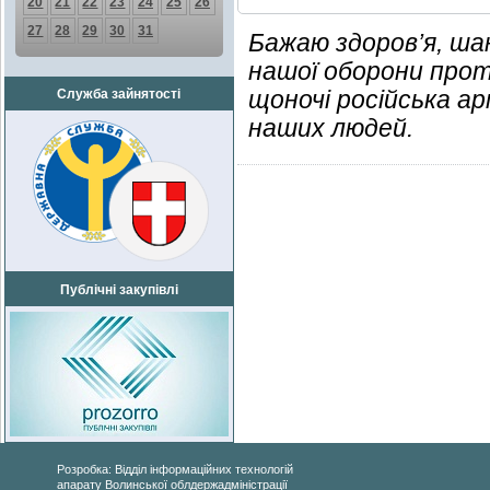
20
21
22
23
24
25
26
27
28
29
30
31
Бажаю здоров’я, ша
нашої оборони прот
щоночі російська ар
Служба зайнятості
наших людей.
Публічні закупівлі
Розробка: Відділ інформаційних технологій
апарату Волинської облдержадміністрації