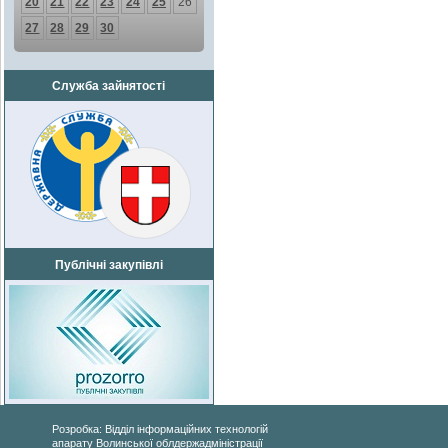
20
21
22
23
24
25
26
27
28
29
30
Служба зайнятості
Публічні закупівлі
Розробка: Відділ інформаційних технологій
апарату Волинської облдержадміністрації