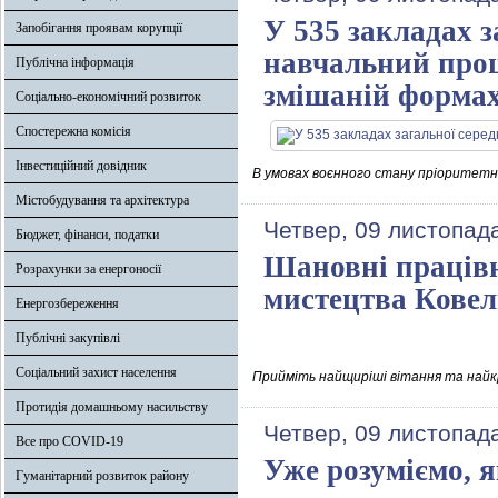
У 535 закладах з
Запобігання проявам корупції
навчальний проце
Публічна інформація
змішаній форма
Соціально-економічний розвиток
Спостережна комісія
Інвестиційний довідник
В умовах воєнного стану пріоритетн
Містобудування та архітектура
Четвер, 09 листопад
Бюджет, фінанси, податки
Шановні працівн
Розрахунки за енергоносії
мистецтва Кове
Енергозбереження
Публічні закупівлі
Соціальний захист населення
Прийміть найщиріші вітання та найк
Протидія домашньому насильству
Четвер, 09 листопад
Все про COVID-19
Уже розуміємо, 
Гуманітарний розвиток району