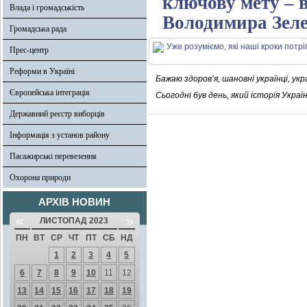
ключову мету – 
Влада і громадськість
Володимира Зел
Громадська рада
Прес-центр
Реформи в Україні
Бажаю здоров’я, шановні українці, укр
Європейська інтеграція
Сьогодні був день, який історія Укра
Державний реєстр виборців
Інформація з установ району
Пасажирські перевезення
Охорона природи
АРХІВ НОВИН
«
»
ЛИСТОПАД 2023
ПН
ВТ
СР
ЧТ
ПТ
СБ
НД
1
2
3
4
5
6
7
8
9
10
11
12
13
14
15
16
17
18
19