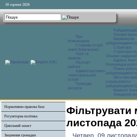
10 серпня 2026
Райдержадмі
Основні функ
Про
Керівництво
Ковельщину
райдержадміністр
Сторінки історії
Структура
землі Ковельської
Структурні пі
Герб та
Основні завдання
прапор
Адреса. Конт
Паспорт
Розпорядок робо
району
Плани робот
Адміністративно-
райдержадміністр
територіальний
Звіти про ви
устрій
планів роботи
Природні
райдержадміністр
ресурси
Вакансії. Кон
Очищення вл
Нормативно-правова база
Фільтрувати 
Регуляторна політика
листопада 20
Цивільний захист
Четвер, 09 листопад
Звернення громадян