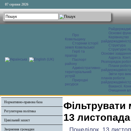
07 серпня 2026
Райдержадмі
Основні функ
Про
Керівництво
Ковельщину
райдержадміністр
Сторінки історії
Структура
землі Ковельської
Структурні пі
Герб та
Основні завдання
прапор
Адреса. Конт
Паспорт
Розпорядок робо
району
Плани робот
Адміністративно-
райдержадміністр
територіальний
Звіти про ви
устрій
планів роботи
Природні
райдержадміністр
ресурси
Вакансії. Кон
Очищення вл
Нормативно-правова база
Фільтрувати 
Регуляторна політика
13 листопада
Цивільний захист
Понеділок, 13 листо
Звернення громадян