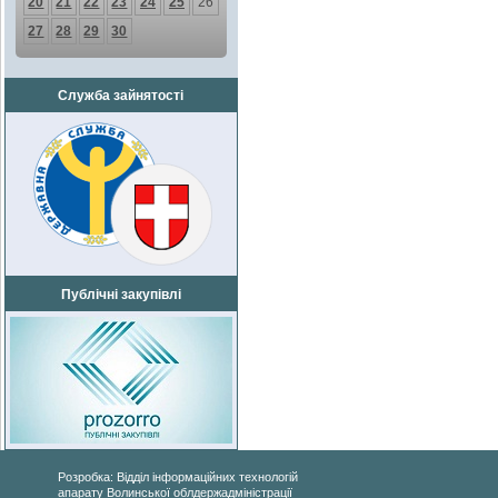
20
21
22
23
24
25
26
27
28
29
30
Служба зайнятості
Публічні закупівлі
Розробка: Відділ інформаційних технологій
апарату Волинської облдержадміністрації