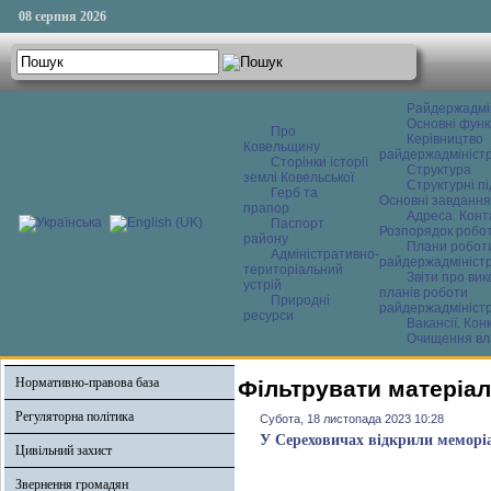
08 серпня 2026
Райдержадмі
Основні функ
Про
Керівництво
Ковельщину
райдержадміністр
Сторінки історії
Структура
землі Ковельської
Структурні пі
Герб та
Основні завдання
прапор
Адреса. Конт
Паспорт
Розпорядок робо
району
Плани робот
Адміністративно-
райдержадміністр
територіальний
Звіти про ви
устрій
планів роботи
Природні
райдержадміністр
ресурси
Вакансії. Кон
Очищення вл
Нормативно-правова база
Фільтрувати матеріал
Регуляторна політика
Субота, 18 листопада 2023 10:28
У Сереховичах відкрили меморі
Цивільний захист
Звернення громадян