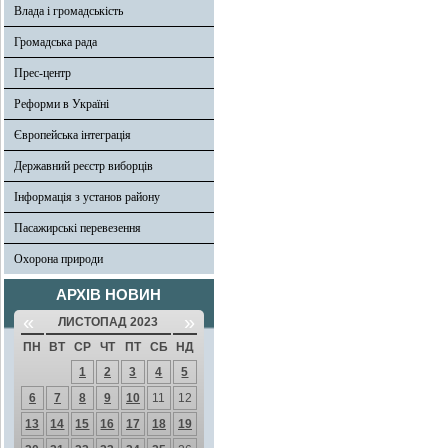
Влада і громадськість
Громадська рада
Прес-центр
Реформи в Україні
Європейська інтеграція
Державний реєстр виборців
Інформація з установ району
Пасажирські перевезення
Охорона природи
АРХІВ НОВИН
«
»
ЛИСТОПАД 2023
ПН
ВТ
СР
ЧТ
ПТ
СБ
НД
1
2
3
4
5
6
7
8
9
10
11
12
13
14
15
16
17
18
19