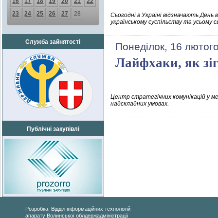
16
17
18
19
20
21
22
23
24
25
26
27
28
Сьогодні в Україні відзначають День
українському суспільству та усьому с
Служба зайнятості
Понеділок, 16 лютого
Лайфхаки, як зіг
Центр стратегічних комунікацій у меж
надскладних умовах.
Публічні закупівлі
Розробка: Відділ інформаційних технологій
апарату Волинської облдержадміністрації