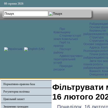
08 серпня 2026
Райдержадмі
Основні функ
Про
Керівництво
Ковельщину
райдержадміністр
Сторінки історії
Структура
землі Ковельської
Структурні пі
Герб та
Основні завдання
прапор
Адреса. Конт
Паспорт
Розпорядок робо
району
Плани робот
Адміністративно-
райдержадміністр
територіальний
Звіти про ви
устрій
планів роботи
Природні
райдержадміністр
ресурси
Вакансії. Кон
Очищення вл
Нормативно-правова база
Фільтрувати 
Регуляторна політика
16 лютого 20
Цивільний захист
Понеділок, 16 лютого
Звернення громадян