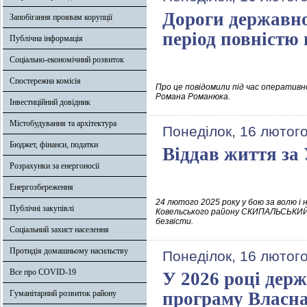
Дороги державно
Запобігання проявам корупції
період повністю 
Публічна інформація
Соціально-економічний розвиток
Спостережна комісія
Про це повідомили під час оперативно
Романа Романюка.
Інвестиційний довідник
Містобудування та архітектура
Понеділок, 16 лютого
Бюджет, фінанси, податки
Віддав життя за
Розрахунки за енергоносії
Енергозбереження
24 лютого 2025 року у бою за волю і
Публічні закупівлі
Ковельського району СКИПАЛЬСЬКИЙ 
безвісти.
Соціальний захист населення
Протидія домашньому насильству
Понеділок, 16 лютого
Все про COVID-19
У 2026 році дер
Гуманітарний розвиток району
програму Власна