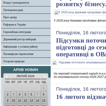
розвитку бізнесу
Влада і громадськість
Громадська рада
Прес-центр
У 2026 році держава продовжує фінан
Реформи в Україні
Понеділок, 16 лютого
Європейська інтеграція
Підсумки поточн
Державний реєстр виборців
підготовці до се
Інформація з установ району
оперативці в ОВ
Пасажирські перевезення
Охорона природи
АРХІВ НОВИН
На черговій оперативній нараді т.в.
«
»
ЛЮТИЙ 2026
до опалювального сезону 2026-2027 р
ПН
ВТ
СР
ЧТ
ПТ
СБ
НД
Понеділок, 16 лютого
1
2
3
4
5
6
7
8
16 лютого відзн
9
10
11
12
13
14
15