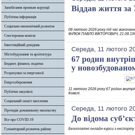
Віддав життя за
Запобігання проявам корупції
Публічна інформація
Соціально-економічний розвиток
08 лютого 2026 року під час виконан
ФІЛЮК ПАВЛО ВІКТОРОВИЧ, 21.08.199
Спостережна комісія
Інвестиційний довідник
Середа, 11 лютого 2
Містобудування та архітектура
67 родин внутрі
Бюджет, фінанси, податки
у новозбудовано
Розрахунки за енергоносії
Енергозбереження
11 лютого 2026 року 67 родин внутр
Публічні закупівлі
Ковелі.
Соціальний захист населення
Середа, 11 лютого 2
Протидія домашньому насильству
До відома суб’є
Все про COVID-19
Безоплатні онлайн-курси з експорту 
Гуманітарний розвиток району