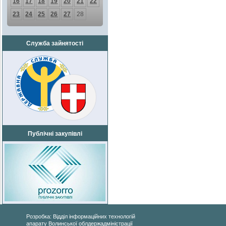
16
17
18
19
20
21
22
23
24
25
26
27
28
Служба зайнятості
Публічні закупівлі
Розробка: Відділ інформаційних технологій
апарату Волинської облдержадміністрації