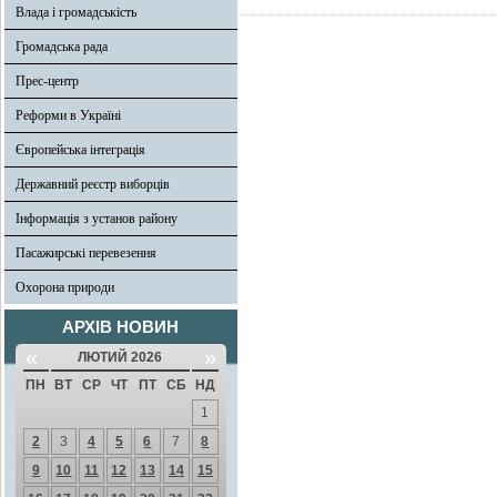
Влада і громадськість
Громадська рада
Прес-центр
Реформи в Україні
Європейська інтеграція
Державний реєстр виборців
Інформація з установ району
Пасажирські перевезення
Охорона природи
АРХІВ НОВИН
«
»
ЛЮТИЙ 2026
ПН
ВТ
СР
ЧТ
ПТ
СБ
НД
1
2
3
4
5
6
7
8
9
10
11
12
13
14
15