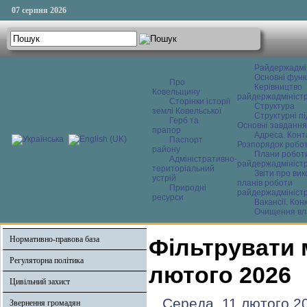
07 серпня 2026
Райдержадмі
Основні функ
Про
Керівництво
Ковельщину
райдержадміністр
Сторінки історії
Структура
землі Ковельської
Структурні пі
Герб та
Основні завдання
прапор
Адреса. Конт
Паспорт
Розпорядок робо
району
Плани робот
Адміністративно-
райдержадміністр
територіальний
Звіти про ви
устрій
планів роботи
Природні
райдержадміністр
ресурси
Вакансії. Кон
Очищення вл
Нормативно-правова база
Фільтрувати 
Регуляторна політика
лютого 2026
Цивільний захист
Середа, 11 лютого 2
Звернення громадян