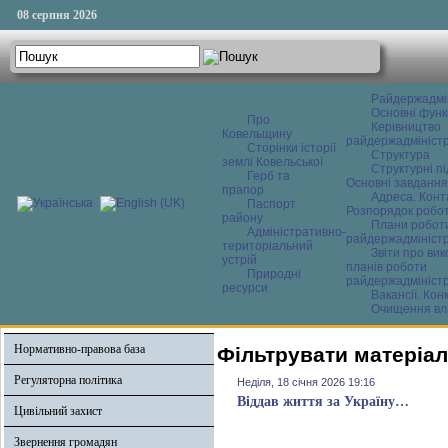
08 серпня 2026
Райдержадмі
Основні функ
Про
Керівництво
Ковельщину
райдержадміністр
Сторінки історії
Структура
землі Ковельської
Структурні пі
Герб та
Основні завдання
прапор
Адреса. Конт
Паспорт
Розпорядок робо
району
Плани робот
Адміністративно-
райдержадміністр
територіальний
Звіти про ви
устрій
планів роботи
Природні
райдержадміністр
ресурси
Вакансії. Кон
Очищення вл
Нормативно-правова база
Фільтрувати матеріали
Регуляторна політика
Неділя, 18 січня 2026 19:16
Віддав життя за Україну…
Цивільний захист
Звернення громадян