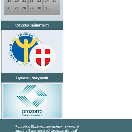
19
20
21
22
23
24
25
26
27
28
29
30
31
Служба зайнятості
Публічні закупівлі
Розробка: Відділ інформаційних технологій
апарату Волинської облдержадміністрації