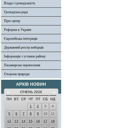
Влада і громадськість
Громадська рада
Прес-центр
Реформи в Україні
Європейська інтеграція
Державний реєстр виборців
Інформація з установ району
Пасажирські перевезення
Охорона природи
АРХІВ НОВИН
«
»
СІЧЕНЬ 2026
ПН
ВТ
СР
ЧТ
ПТ
СБ
НД
1
2
3
4
5
6
7
8
9
10
11
12
13
14
15
16
17
18