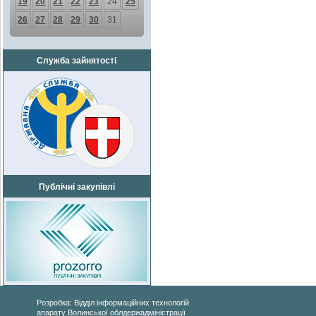
19
20
21
22
23
24
25
26
27
28
29
30
31
Служба зайнятості
Публічні закупівлі
Розробка: Відділ інформаційних технологій
апарату Волинської облдержадміністрації