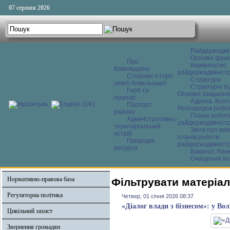
07 серпня 2026
Райдержадмі
Основні функ
Про
Керівництво
Ковельщину
райдержадміністр
Сторінки історії
Структура
землі Ковельської
Структурні пі
Герб та
Основні завдання
прапор
Адреса. Конт
Паспорт
Розпорядок робо
району
Плани робот
Адміністративно-
райдержадміністр
територіальний
Звіти про ви
устрій
планів роботи
Природні
райдержадміністр
ресурси
Вакансії. Кон
Очищення вл
Нормативно-правова база
Фільтрувати матеріали
Регуляторна політика
Четвер, 01 січня 2026 08:37
«Діалог влади з бізнесом»: у В
Цивільний захист
Звернення громадян