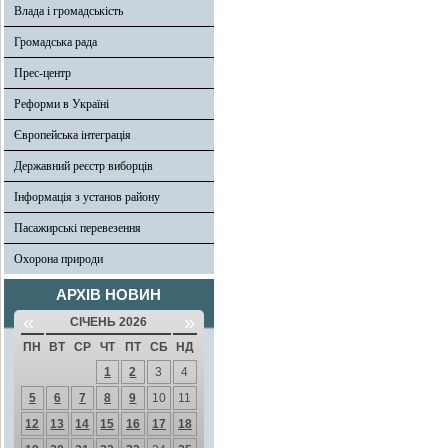
Влада і громадськість
Громадська рада
Прес-центр
Реформи в Україні
Європейська інтеграція
Державний реєстр виборців
Інформація з установ району
Пасажирські перевезення
Охорона природи
АРХІВ НОВИН
«
»
СІЧЕНЬ 2026
ПН
ВТ
СР
ЧТ
ПТ
СБ
НД
1
2
3
4
5
6
7
8
9
10
11
12
13
14
15
16
17
18