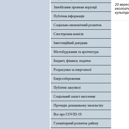
20 вере
Запобігання проявам корупції
екологіч
культур
Публічна інформація
Соціально-економічний розвиток
Спостережна комісія
Інвестиційний довідник
Містобудування та архітектура
Бюджет, фінанси, податки
Розрахунки за енергоносії
Енергозбереження
Публічні закупівлі
Соціальний захист населення
Протидія домашньому насильству
Все про COVID-19
Гуманітарний розвиток району