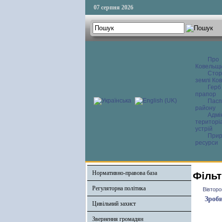
07 серпня 2026
Про
Ковельщ
Сторі
землі Ков
Герб
прапор
Пасп
району
Адмі
територі
устрій
Прир
ресурси
Нормативно-правова база
Фільт
Регуляторна політика
Вівторо
Зроби
Цивільний захист
Звернення громадян