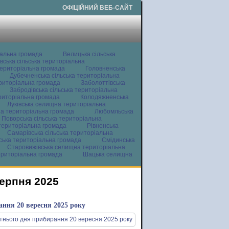
ОФІЦІЙНИЙ ВЕБ-САЙТ
іальна громада
Велицька сільська
вська сільська територіальна
ериторіальна громада
Головненська
Дубечненська сільська територіальна
ериторіальна громада
Заболоттівська
Забродівська сільська територіальна
ериторіальна громада
Колодяжненська
Луківська селищна територіальна
а територіальна громада
Любомльська
Поворська сільська територіальна
територіальна громада
Рівненська
Самарівська сільська територіальна
ьська територіальна громада
Смідинська
Старовижівська селищна територіальна
ериторіальна громада
Шацька селищна
серпня 2025
ання 20 вересня 2025 року