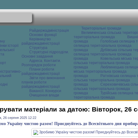
Територіальні громади
Райдержадміністрація
Велимченська сільська територ
Основні функції
територіальна громада
Вишні
Керівництво
ину
громада
Голобська селищна т
райдержадміністрації
нки історії
селищна територіальна громада
Структура
ельської
громада
Дубівська сільська т
Структурні підрозділи.
 та
селищна територіальна громада
Основні завдання
громада
Ковельська міська т
Адреса. Контакти.
орт
сільська територіальна громада
Розпорядок роботи
громада
Люблинецька селищн
Плани роботи
ністративно-
міська територіальна громада
райдержадміністрації
альний
громада
Ратнівська селищна 
Звіти про виконання
сільська територіальна громада
планів роботи
одні
громада
Сереховичівська сіл
райдержадміністрації
сільська територіальна громада
Вакансії. Конкурси
громада
Турійська селищна т
Очищення влади
територіальна громада
рувати матеріали за датою: Вівторок, 26 
к, 26 серпня 2025 12:22
мо Україну чистою разом! Приєднуйтесь до Всесвітнього дня прибир