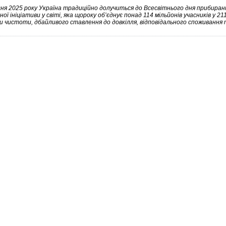
сня 2025 року Україна традиційно долучиться до Всесвітнього дня прибира
ної ініціативи у світі, яка щороку об’єднує понад 114 мільйонів учасників у 
и чистоти, дбайливого ставлення до довкілля, відповідального споживання 