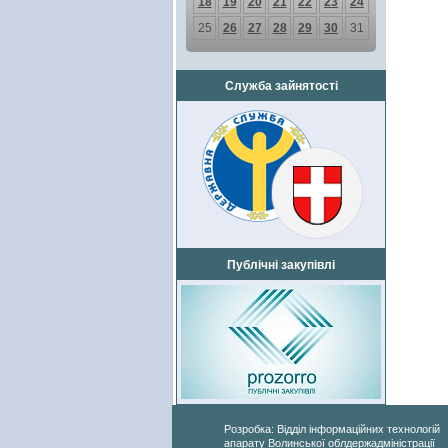
18
19
20
21
22
23
24
25
26
27
28
29
30
31
Служба зайнятості
Публічні закупівлі
Розробка: Відділ інформаційних технологій
апарату Волинської облдержадміністрації