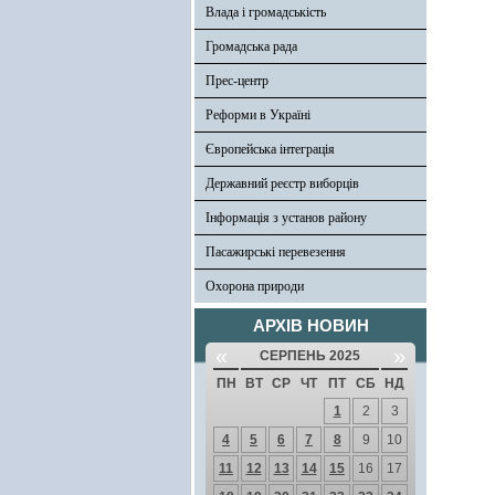
Влада і громадськість
Громадська рада
Прес-центр
Реформи в Україні
Європейська інтеграція
Державний реєстр виборців
Інформація з установ району
Пасажирські перевезення
Охорона природи
АРХІВ НОВИН
«
»
СЕРПЕНЬ 2025
ПН
ВТ
СР
ЧТ
ПТ
СБ
НД
1
2
3
4
5
6
7
8
9
10
11
12
13
14
15
16
17