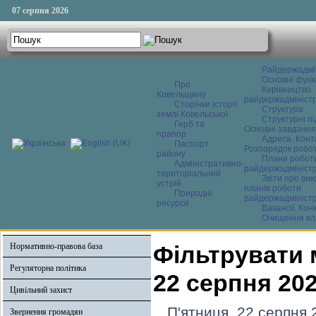
07 серпня 2026
Райдержадмі
Основні функ
Про
Керівництво
Ковельщину
райдержадміністр
Сторінки історії
Структура
землі Ковельської
Структурні пі
Герб та
Основні завдання
прапор
Адреса. Конт
Паспорт
Розпорядок робо
району
Плани робот
Адміністративно-
райдержадміністр
територіальний
Звіти про ви
устрій
планів роботи
Природні
райдержадміністр
ресурси
Вакансії. Кон
Очищення вл
Нормативно-правова база
Фільтрувати 
Регуляторна політика
22 серпня 20
Цивільний захист
П'ятниця, 22 серпня 
Звернення громадян