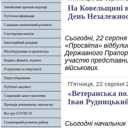
На Ковельщині в
Запобігання проявам корупції
День Незалежнос
Публічна інформація
Соціально-економічний розвиток
Спостережна комісія
Сьогодні, 22 серпня
Інвестиційний довідник
«Просвіта» відбулис
Державного Прапора
Містобудування та архітектура
участю представникі
Бюджет, фінанси, податки
військових.
Розрахунки за енергоносії
Енергозбереження
П'ятниця, 22 серпня 
Публічні закупівлі
«Ветеранська пол
Соціальний захист населення
Іван Рудницьки
Протидія домашньому насильству
Все про COVID-19
Сьогодні начальник
Гуманітарний розвиток району