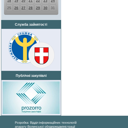
18
19
20
21
22
23
24
25
26
27
28
29
30
31
Служба зайнятості
Публічні закупівлі
Розробка: Відділ інформаційних технологій
апарату Волинської облдержадміністрації