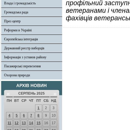
профільний заступн
Влада і громадськість
ветеранами і членам
Громадська рада
фахівців ветерансь
Прес-центр
Реформи в Україні
Європейська інтеграція
Державний реєстр виборців
Інформація з установ району
Пасажирські перевезення
Охорона природи
АРХІВ НОВИН
«
»
СЕРПЕНЬ 2025
ПН
ВТ
СР
ЧТ
ПТ
СБ
НД
1
2
3
4
5
6
7
8
9
10
11
12
13
14
15
16
17