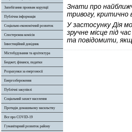
Знати про найближ
Запобігання проявам корупції
тривогу, критично в
Публічна інформація
У застосунку Дія м
Соціально-економічний розвиток
зручне місце під ч
Спостережна комісія
та повідомити, якщ
Інвестиційний довідник
Містобудування та архітектура
Бюджет, фінанси, податки
Розрахунки за енергоносії
Енергозбереження
Публічні закупівлі
Соціальний захист населення
Протидія домашньому насильству
Все про COVID-19
Гуманітарний розвиток району