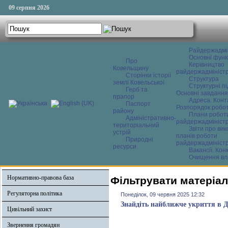
09 серпня 2026
Райдержадмі
Основні функ
Про
Керівництво
Ковельщину
райдержадміністр
Сторінки історії
Структура
землі Ковельської
Структурні пі
Герб та
Основні завдання
прапор
Адреса. Конт
Паспорт
Розпорядок робо
району
Плани робот
Адміністративно-
райдержадміністр
територіальний
Звіти про ви
устрій
планів роботи
Природні
райдержадміністр
ресурси
Вакансії. Кон
Очищення вл
Нормативно-правова база
Фільтрувати матеріал
Регуляторна політика
Понеділок, 09 червня 2025 12:32
Знайдіть найближче укриття в Ді
Цивільний захист
Звернення громадян