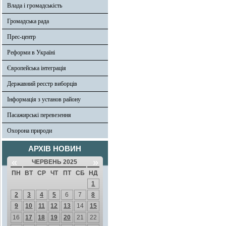
Влада і громадськість
Громадська рада
Прес-центр
Реформи в Україні
Європейська інтеграція
Державний реєстр виборців
Інформація з установ району
Пасажирські перевезення
Охорона природи
АРХІВ НОВИН
«
»
ЧЕРВЕНЬ 2025
ПН
ВТ
СР
ЧТ
ПТ
СБ
НД
1
2
3
4
5
6
7
8
9
10
11
12
13
14
15
16
17
18
19
20
21
22