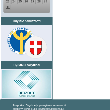
23
24
25
26
27
28
29
30
Служба зайнятості
Публічні закупівлі
Розробка: Відділ інформаційних технологій
апарату Волинської облдержадміністрації