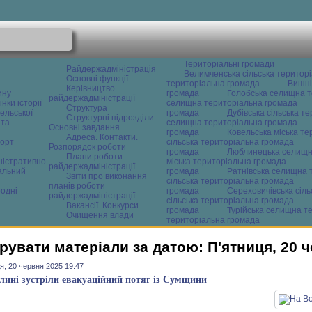
Територіальні громади
Райдержадміністрація
Велимченська сільська територ
Основні функції
територіальна громада
Вишні
Керівництво
ину
громада
Голобська селищна т
райдержадміністрації
нки історії
селищна територіальна громада
Структура
ельської
громада
Дубівська сільська т
Структурні підрозділи.
 та
селищна територіальна громада
Основні завдання
громада
Ковельська міська т
Адреса. Контакти.
орт
сільська територіальна громада
Розпорядок роботи
громада
Люблинецька селищн
Плани роботи
ністративно-
міська територіальна громада
райдержадміністрації
альний
громада
Ратнівська селищна 
Звіти про виконання
сільська територіальна громада
планів роботи
одні
громада
Сереховичівська сіл
райдержадміністрації
сільська територіальна громада
Вакансії. Конкурси
громада
Турійська селищна т
Очищення влади
територіальна громада
рувати матеріали за датою: П'ятниця, 20 
я, 20 червня 2025 19:47
лині зустріли евакуаційний потяг із Сумщини