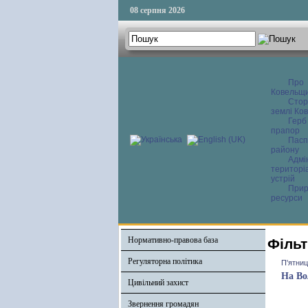
08 серпня 2026
Про
Ковельщ
Сторі
землі Ков
Герб
прапор
Пасп
району
Адмі
територі
устрій
Прир
ресурси
Нормативно-правова база
Фільт
Регуляторна політика
П'ятниц
На Во
Цивільний захист
Звернення громадян