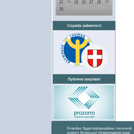
23
24
25
26
27
28
29
30
Служба зайнятості
Публічні закупівлі
Розробка: Відділ інформаційних технологій
апарату Волинської облдержадміністрації