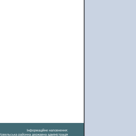
Інформаційне наповнення:
Ковельська районна державна адміністрація