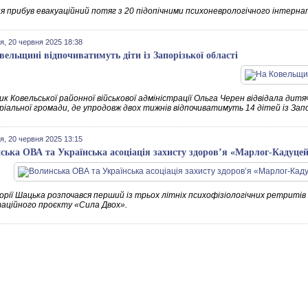
ня прибув евакуаційний потяг з 20 підопічними психоневрологічного інтерна
я, 20 червня 2025 18:38
вельщині відпочиватимуть діти із Запорізької області
к Ковельської районної військової адміністрації Ольга Черен відвідала дит
іальної громади, де упродовж двох тижнів відпочиватимуть 14 дітей із Запо
я, 20 червня 2025 13:15
ська ОВА та Українська асоціація захисту здоров’я «Марлог-Кадуце
орії Шацька розпочався перший із трьох літніх психофізіологічних ретритів
таційного проєкту «Сила Двох».