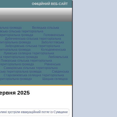
ОФІЦІЙНИЙ ВЕБ-САЙТ
іальна громада
Велицька сільська
вська сільська територіальна
ериторіальна громада
Головненська
Дубечненська сільська територіальна
ериторіальна громада
Заболоттівська
Забродівська сільська територіальна
ериторіальна громада
Колодяжненська
Луківська селищна територіальна
а територіальна громада
Любомльська
Поворська сільська територіальна
територіальна громада
Рівненська
Самарівська сільська територіальна
ьська територіальна громада
Смідинська
Старовижівська селищна територіальна
ериторіальна громада
Шацька селищна
червня 2025