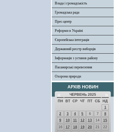
Влада і громадськість
Громадська рада
Прес-центр
Реформи в Україні
Європейська інтеграція
Державний реєстр виборців
Інформація з установ району
Пасажирські перевезення
Охорона природи
АРХІВ НОВИН
«
»
ЧЕРВЕНЬ 2025
ПН
ВТ
СР
ЧТ
ПТ
СБ
НД
1
2
3
4
5
6
7
8
9
10
11
12
13
14
15
16
17
18
19
20
21
22