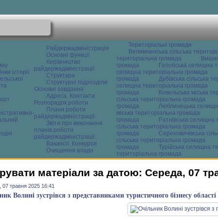
Територіальні громади
Райдержадміністрація
Велимченська сільська територ
Основні функції
територіальна громада
Вишні
Керівництво
ину
громада
Голобська селищна т
райдержадміністрації
нки історії
селищна територіальна громада
Структура
ельської
громада
Дубівська сільська т
Структурні підрозділи.
 та
селищна територіальна громада
Основні завдання
громада
Ковельська міська т
Адреса. Контакти.
орт
сільська територіальна громада
Розпорядок роботи
громада
Люблинецька селищн
Плани роботи
ністративно-
міська територіальна громада
райдержадміністрації
альний
громада
Ратнівська селищна 
Звіти про виконання
сільська територіальна громада
планів роботи
одні
громада
Сереховичівська сіл
райдержадміністрації
сільська територіальна громада
Вакансії. Конкурси
громада
Турійська селищна т
Очищення влади
територіальна громада
рувати матеріали за датою: Середа, 07 тр
 07 травня 2025 16:41
ник Волині зустрівся з представниками туристичного бізнесу області