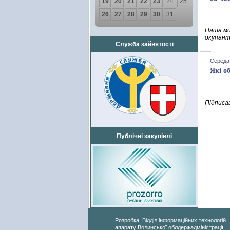
19
20
21
22
23
24
25
26
27
28
29
30
31
Наша мо
окупант
Служба зайнятості
Середа,
Які о
Підписа
Публічні закупівлі
Розробка: Відділ інформаційних технологій
апарату Волинської облдержадміністрації