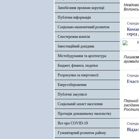
Невдовз
Запобігання проявам корупції
Волинсь
Публічна інформація
Середа,
Соціально-економічний розвиток
Коман
серед
Спостережна комісія
Інвестиційний довідник
Містобудування та архітектура
Пишаємо
громади 
Бюджет, фінанси, податки
Розрахунки за енергоносії
Середа,
Eчаст
Енергозбереження
Публічні закупівлі
Перший 
Соціальний захист населення
засіданн
Ростила
Протидія домашньому насильству
Все про COVID-19
Середа,
Відда
Гуманітарний розвиток району