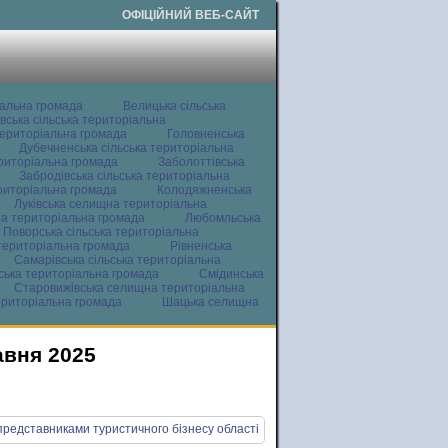
ОФІЦІЙНИЙ ВЕБ-САЙТ
іальна громада
Велицька сільська
вська сільська територіальна
ериторіальна громада
Головненська
Дубечненська сільська територіальна
ериторіальна громада
Заболоттівська
Забродівська сільська територіальна
ериторіальна громада
Колодяжненська
Луківська селищна територіальна
а територіальна громада
Любомльська
Поворська сільська територіальна
територіальна громада
Рівненська
Самарівська сільська територіальна
ьська територіальна громада
Смідинська
Старовижівська селищна територіальна
ериторіальна громада
Шацька селищна
авня 2025