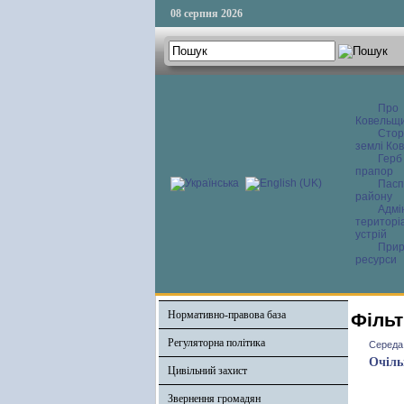
08 серпня 2026
Про
Ковельщ
Сторі
землі Ков
Герб
прапор
Пасп
району
Адмі
територі
устрій
Прир
ресурси
Нормативно-правова база
Фільт
Регуляторна політика
Середа,
Очіль
Цивільний захист
Звернення громадян