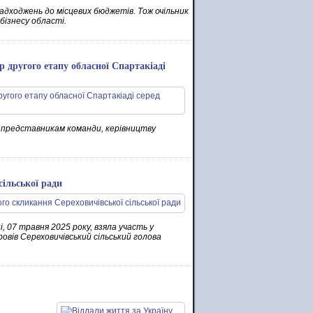
дходжень до місцевих бюджетів. Тож очільник
бізнесу області.
р другого етапу обласної Спартакіаді
 представникам команди, керівництву
сільської ради
 07 травня 2025 року, взяла участь у
провів Сереховичівський сільський голова