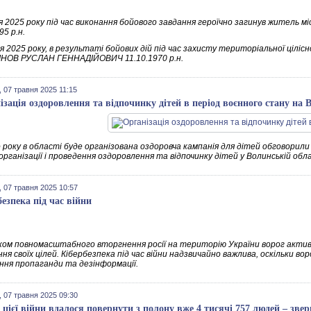
я 2025 року під час виконання бойового завдання героїчно загинув жите
95 р.н.
я 2025 року, в результаті бойових дій під час захисту територіальної ціліс
НОВ РУСЛАН ГЕННАДІЙОВИЧ 11.10.1970 р.н.
 07 травня 2025 11:15
ізація оздоровлення та відпочинку дітей в період воєнного стану на В
 року в області буде організована оздоровча кампанія для дітей обговорили пі
рганізації і проведення оздоровлення та відпочинку дітей у Волинській обла
 07 травня 2025 10:57
безпека під час війни
ком повномасштабного вторгнення росії на територію України ворог активн
ня своїх цілей. Кібербезпека під час війни надзвичайно важлива, оскільки 
ння пропаганди та дезінформації.
 07 травня 2025 09:30
с цієї війни вдалося повернути з полону вже 4 тисячі 757 людей – зв