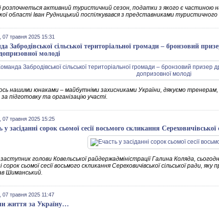
і розпочнеться активний туристичний сезон, податки з якого є частиною на
кої області Іван Рудницький поспілкувався з представниками туристичного 
 07 травня 2025 15:31
да Забродівської сільської територіальної громади – бронзовий призе
 допризовної молоді
сь нашими юнаками – майбутніми захисниками України, дякуємо тренерам,
за підготовку та організацію участі.
 07 травня 2025 15:25
ь у засіданні сорок сьомої сесії восьмого скликання Сереховичівської 
заступник голови Ковельської райдержадміністрації Галина Коляда, сьогодні,
і сорок сьомої сесії восьмого скликання Сереховичівської сільської ради, яку 
в Шиманський.
 07 травня 2025 11:47
ли життя за Україну…