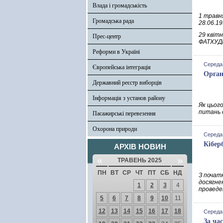
Влада і громадськість
1 травн
Громадська рада
28.06.19
29 квітн
Прес-центр
ФАТХУДІ
Реформи в Україні
Середа,
Європейська інтеграція
Орган
Державний реєстр виборців
Інформація з установ району
Як цього
питань о
Пасажирські перевезення
Охорона природи
Середа,
Кібер
АРХІВ НОВИН
«
»
ТРАВЕНЬ 2025
ПН
ВТ
СР
ЧТ
ПТ
СБ
НД
З почат
досягнен
1
2
3
4
проведе
5
6
7
8
9
10
11
12
13
14
15
16
17
18
Середа,
За ча