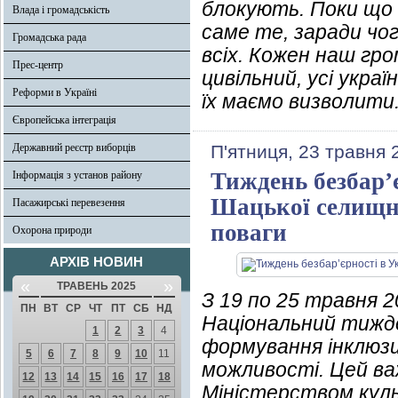
блокують. Поки що 
Влада і громадськість
саме те, заради чо
Громадська рада
всіх. Кожен наш гро
Прес-центр
цивільний, усі украї
Реформи в Україні
їх маємо визволити
Європейська інтеграція
Державний реєстр виборців
П'ятниця, 23 травня 
Тиждень безбар’
Інформація з установ району
Шацької селищної
Пасажирські перевезення
поваги
Охорона природи
АРХІВ НОВИН
«
»
ТРАВЕНЬ 2025
З 19 по 25 травня 2
ПН
ВТ
СР
ЧТ
ПТ
СБ
НД
Національний тижде
1
2
3
4
формування інклюзи
5
6
7
8
9
10
11
можливості. Цей важ
12
13
14
15
16
17
18
Міністерством куль