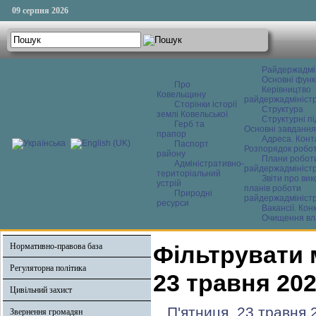
09 серпня 2026
Райдержадмі
Основні функ
Про
Керівництво
Ковельщину
райдержадміністр
Сторінки історії
Структура
землі Ковельської
Структурні пі
Герб та
Основні завдання
прапор
Адреса. Конт
Паспорт
Розпорядок робо
району
Плани робот
Адміністративно-
райдержадміністр
територіальний
Звіти про ви
устрій
планів роботи
Природні
райдержадміністр
ресурси
Вакансії. Кон
Очищення вл
Нормативно-правова база
Фільтрувати 
Регуляторна політика
23 травня 20
Цивільний захист
П'ятниця, 23 травня 
Звернення громадян