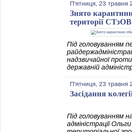
П'ятниця, 23 травня 
Знято карантинн
території СТзОВ
Під головуванням п
райдержадміністрац
надзвичайної протие
державній адміністр
П'ятниця, 23 травня 
Засідання колегі
Під головуванням на
адміністрації Ольги
територіальної гром