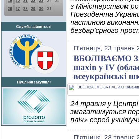
19
20
21
22
23
24
25
з Міністерством р
26
27
28
29
30
31
Президента України 
частиною виконання
Служба зайнятості
безбар’єрного прост
П'ятниця, 23 травня 
ВБОЛІВАЄМО ЗА 
шахів у ІV (обла
всеукраїнські шк
Публічні закупівлі
24 травня у Центрі 
змагатимуться перем
пліч» серед учнів/уч
П'ятниця, 23 травня 