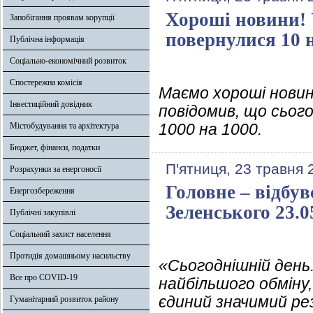
Хороші новини! 
Запобігання проявам корупції
повернулися 10 
Публічна інформація
Соціально-економічний розвиток
Спостережна комісія
Маємо хороші новин
Інвестиційний довідник
повідомив, що сього
1000 на 1000.
Містобудування та архітектура
Бюджет, фінанси, податки
П'ятниця, 23 травня 
Розрахунки за енергоносії
Головне – відбу
Енергозбереження
Зеленського 23.0
Публічні закупівлі
Соціальний захист населення
Протидія домашньому насильству
«Сьогоднішній день.
Все про COVID-19
найбільшого обміну,
єдиний значимий рез
Гуманітарний розвиток району