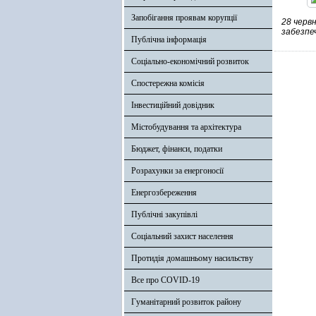
Запобігання проявам корупції
28 червн
забезпеч
Публічна інформація
Соціально-економічний розвиток
Спостережна комісія
Інвестиційний довідник
Містобудування та архітектура
Бюджет, фінанси, податки
Розрахунки за енергоносії
Енергозбереження
Публічні закупівлі
Соціальний захист населення
Протидія домашньому насильству
Все про COVID-19
Гуманітарний розвиток району