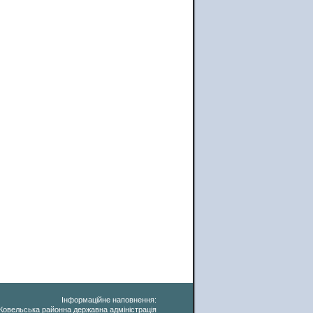
Інформаційне наповнення:
Ковельська районна державна адміністрація