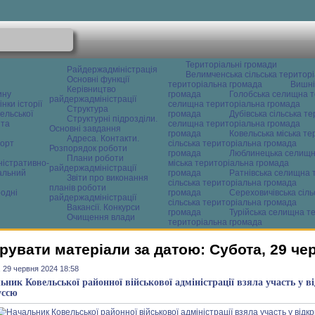
Територіальні громади
Райдержадміністрація
Велимченська сільська територ
Основні функції
територіальна громада
Вишні
Керівництво
ину
громада
Голобська селищна т
райдержадміністрації
нки історії
селищна територіальна громада
Структура
ельської
громада
Дубівська сільська т
Структурні підрозділи.
 та
селищна територіальна громада
Основні завдання
громада
Ковельська міська т
Адреса. Контакти.
орт
сільська територіальна громада
Розпорядок роботи
громада
Люблинецька селищн
Плани роботи
ністративно-
міська територіальна громада
райдержадміністрації
альний
громада
Ратнівська селищна 
Звіти про виконання
сільська територіальна громада
планів роботи
одні
громада
Сереховичівська сіл
райдержадміністрації
сільська територіальна громада
Вакансії. Конкурси
громада
Турійська селищна т
Очищення влади
територіальна громада
рувати матеріали за датою: Субота, 29 че
 29 червня 2024 18:58
ьник Ковельської районної військової адміністрації взяла участь у ві
уссю