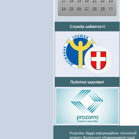
17
18
19
20
21
22
23
24
25
26
27
28
29
30
Служба зайнятості
Публічні закупівлі
Розробка: Відділ інформаційних технологій
апарату Волинської облдержадміністрації