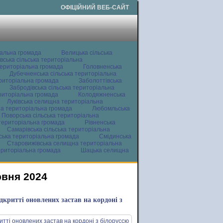
ОФІЦІЙНИЙ ВЕБ-САЙТ
іальна громада
Велицька сільська
вська сільська територіальна
ериторіальна громада
Головненська
Дубечненська сільська територіальна
ериторіальна громада
Заболоттівська
Забродівська сільська територіальна
ериторіальна громада
Колодяжненська
Луківська селищна територіальна
а територіальна громада
Любомльська
Поворська сільська територіальна
територіальна громада
Рівненська
Самарівська сільська територіальна
ьська територіальна громада
Смідинська
Старовижівська селищна територіальна
ериторіальна громада
Шацька селищна
рвня 2024
дкритті оновлених застав на кордоні з