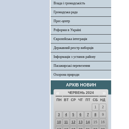
Влада і громадськість
Громадська рада
Прес-центр
Реформи в Україні
Європейська інтеграція
Державний реєстр виборців
Інформація з установ району
Пасажирські перевезення
Охорона природи
АРХІВ НОВИН
«
»
ЧЕРВЕНЬ 2024
ПН
ВТ
СР
ЧТ
ПТ
СБ
НД
1
2
3
4
5
6
7
8
9
10
11
12
13
14
15
16