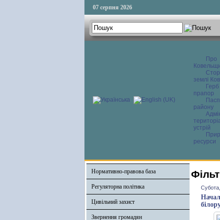
07 серпня 2026
Про
Ковельщ
Сторі
землі Ков
Герб
прапор
Пасп
району
Адмі
територі
устрій
Прир
ресурси
Нормативно-правова база
Фільт
Регуляторна політика
Субота,
Начал
Цивільний захист
білор
Звернення громадян