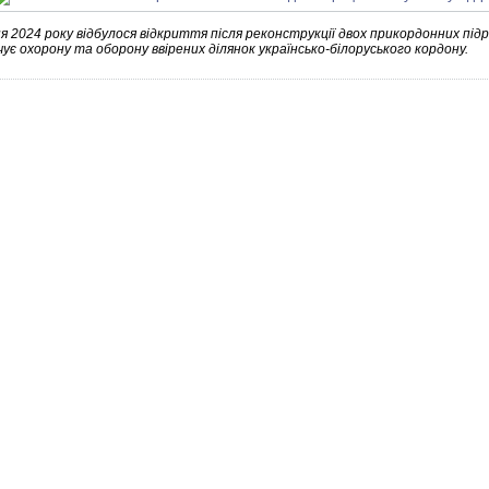
я 2024 року відбулося відкриття після реконструкції двох прикордонних підр
ує охорону та оборону ввірених ділянок українсько-білоруського кордону.