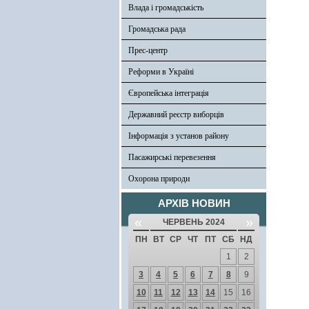
Влада і громадськість
Громадська рада
Прес-центр
Реформи в Україні
Європейська інтеграція
Державний реєстр виборців
Інформація з установ району
Пасажирські перевезення
Охорона природи
АРХІВ НОВИН
«
»
ЧЕРВЕНЬ 2024
ПН
ВТ
СР
ЧТ
ПТ
СБ
НД
1
2
3
4
5
6
7
8
9
10
11
12
13
14
15
16