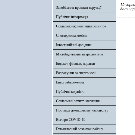
19 черв
Запобігання проявам корупції
дати пр
Публічна інформація
Соціально-економічний розвиток
Спостережна комісія
Інвестиційний довідник
Містобудування та архітектура
Бюджет, фінанси, податки
Розрахунки за енергоносії
Енергозбереження
Публічні закупівлі
Соціальний захист населення
Протидія домашньому насильству
Все про COVID-19
Гуманітарний розвиток району