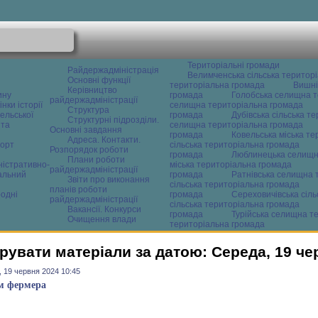
Територіальні громади
Райдержадміністрація
Велимченська сільська територ
Основні функції
територіальна громада
Вишні
Керівництво
ину
громада
Голобська селищна т
райдержадміністрації
нки історії
селищна територіальна громада
Структура
ельської
громада
Дубівська сільська т
Структурні підрозділи.
 та
селищна територіальна громада
Основні завдання
громада
Ковельська міська т
Адреса. Контакти.
орт
сільська територіальна громада
Розпорядок роботи
громада
Люблинецька селищн
Плани роботи
ністративно-
міська територіальна громада
райдержадміністрації
альний
громада
Ратнівська селищна 
Звіти про виконання
сільська територіальна громада
планів роботи
одні
громада
Сереховичівська сіл
райдержадміністрації
сільська територіальна громада
Вакансії. Конкурси
громада
Турійська селищна т
Очищення влади
територіальна громада
рувати матеріали за датою: Середа, 19 че
 19 червня 2024 10:45
м фермера