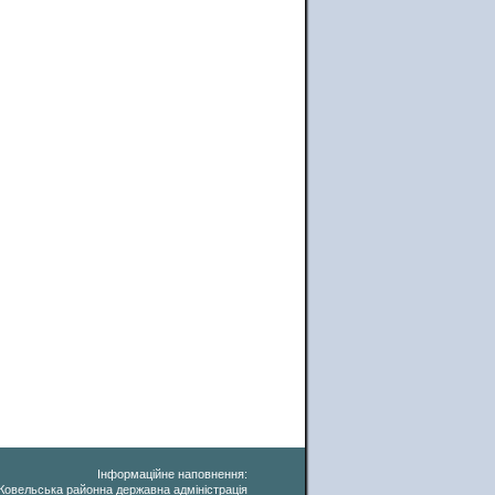
Інформаційне наповнення:
Ковельська районна державна адміністрація