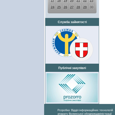
17
18
19
20
21
22
23
24
25
26
27
28
29
30
Служба зайнятості
Публічні закупівлі
Розробка: Відділ інформаційних технологій
апарату Волинської облдержадміністрації