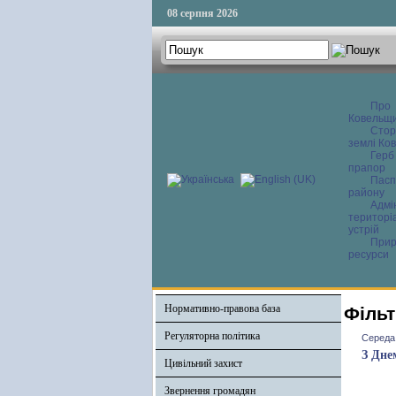
08 серпня 2026
Про
Ковельщ
Сторі
землі Ков
Герб
прапор
Пасп
району
Адмі
територі
устрій
Прир
ресурси
Нормативно-правова база
Фільт
Регуляторна політика
Середа,
З Дне
Цивільний захист
Звернення громадян