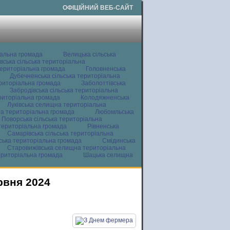
ОФІЦІЙНИЙ ВЕБ-САЙТ
іальна громада
Велицька сільська
вська сільська територіальна
ериторіальна громада
Головненська
Дубечненська сільська територіальна
ериторіальна громада
Заболоттівська
Забродівська сільська територіальна
ериторіальна громада
Колодяжненська
Луківська селищна територіальна
а територіальна громада
Любомльська
Поворська сільська територіальна
територіальна громада
Рівненська
Самарівська сільська територіальна
ьська територіальна громада
Смідинська
Старовижівська селищна територіальна
ериторіальна громада
Шацька селищна
рвня 2024