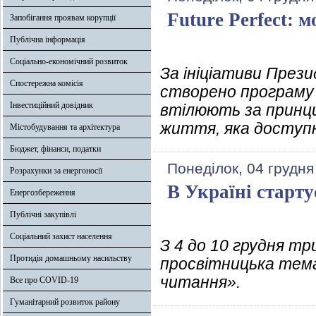
Future Perfect: 
Запобігання проявам корупції
Публічна інформація
Соціально-економічний розвиток
За ініціативи През
Спостережна комісія
створено програму з 
Інвестиційний довідник
втілюють за принцип
життя, яка доступн
Містобудування та архітектура
Бюджет, фінанси, податки
Понеділок, 04 грудня
Розрахунки за енергоносії
В Україні старт
Енергозбереження
Публічні закупівлі
Соціальний захист населення
З 4 до 10 грудня т
Протидія домашньому насильству
просвітницька тем
читання».
Все про COVID-19
Гуманітарний розвиток району