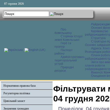
07 серпня 2026
Райдержадмі
Основні функ
Про
Керівництво
Ковельщину
райдержадміністр
Сторінки історії
Структура
землі Ковельської
Структурні пі
Герб та
Основні завдання
прапор
Адреса. Конт
Паспорт
Розпорядок робо
району
Плани робот
Адміністративно-
райдержадміністр
територіальний
Звіти про ви
устрій
планів роботи
Природні
райдержадміністр
ресурси
Вакансії. Кон
Очищення вл
Нормативно-правова база
Фільтрувати 
Регуляторна політика
04 грудня 202
Цивільний захист
Понеділок, 04 грудня
Звернення громадян