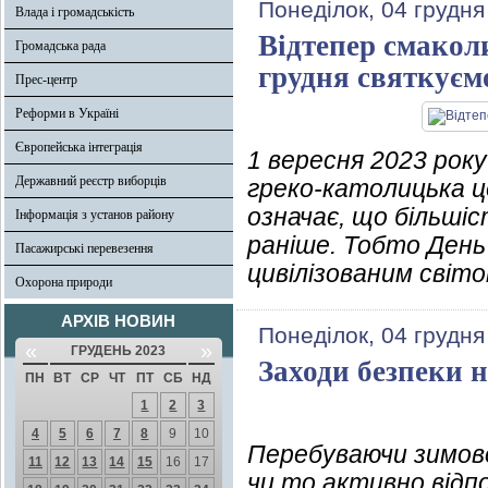
Понеділок, 04 грудня
Влада і громадськість
Відтепер смакол
Громадська рада
грудня святкуєм
Прес-центр
Реформи в Україні
Європейська інтеграція
1 вересня 2023 рок
Державний реєстр виборців
греко-католицька ц
означає, що більші
Інформація з установ району
раніше. Тобто День
Пасажирські перевезення
цивілізованим світо
Охорона природи
АРХІВ НОВИН
Понеділок, 04 грудня
«
»
ГРУДЕНЬ 2023
Заходи безпеки н
ПН
ВТ
СР
ЧТ
ПТ
СБ
НД
1
2
3
4
5
6
7
8
9
10
Перебуваючи зимово
11
12
13
14
15
16
17
чи то активно відп