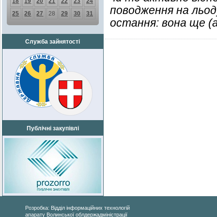
18
19
20
21
22
23
24
поводження на льод
25
26
27
28
29
30
31
остання: вона ще (а
Служба зайнятості
Публічні закупівлі
Розробка: Відділ інформаційних технологій
апарату Волинської облдержадміністрації