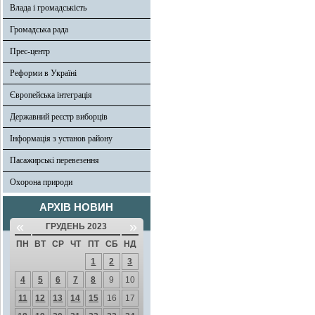
Влада і громадськість
Громадська рада
Прес-центр
Реформи в Україні
Європейська інтеграція
Державний реєстр виборців
Інформація з установ району
Пасажирські перевезення
Охорона природи
АРХІВ НОВИН
«
»
ГРУДЕНЬ 2023
ПН
ВТ
СР
ЧТ
ПТ
СБ
НД
1
2
3
4
5
6
7
8
9
10
11
12
13
14
15
16
17