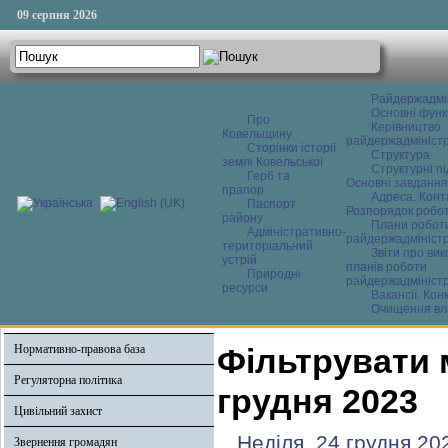
09 серпня 2026
Райдержадмі
Основні функ
Про
Керівництво
Ковельщину
райдержадміністр
Сторінки історії
Структура
землі Ковельської
Структурні пі
Герб та
Основні завдання
прапор
Адреса. Конт
Паспорт
Розпорядок робо
району
Плани робот
Адміністративно-
райдержадміністр
територіальний
Звіти про ви
устрій
планів роботи
Природні
райдержадміністр
ресурси
Вакансії. Кон
Очищення вл
Нормативно-правова база
Фільтрувати 
Регуляторна політика
грудня 2023
Цивільний захист
Неділя, 24 грудня 20
Звернення громадян