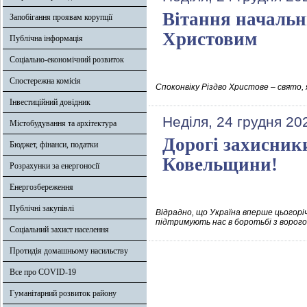
Вітання начальн
Запобігання проявам корупції
Христовим
Публічна інформація
Соціально-економічний розвиток
Спостережна комісія
Споконвіку Різдво Христове – свято,
Інвестиційний довідник
Неділя, 24 грудня 20
Містобудування та архітектура
Дорогі захисники
Бюджет, фінанси, податки
Ковельщини!
Розрахунки за енергоносії
Енергозбереження
Публічні закупівлі
Відрадно, що Україна вперше цьогоріч
підтримують нас в боротьбі з ворого
Соціальний захист населення
Протидія домашньому насильству
Все про COVID-19
Гуманітарний розвиток району