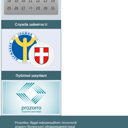
18
19
20
21
22
23
24
25
26
27
28
29
30
31
Служба зайнятості
Публічні закупівлі
Розробка: Відділ інформаційних технологій
апарату Волинської облдержадміністрації