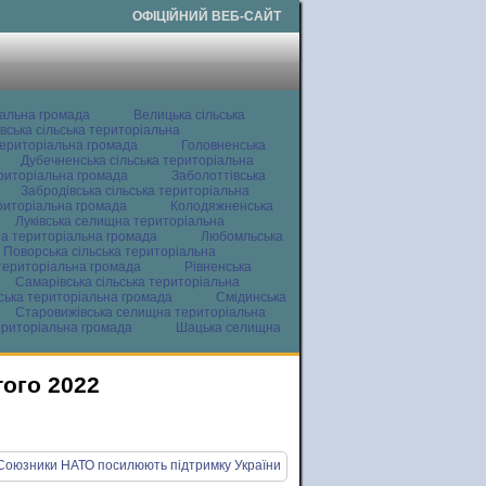
ОФІЦІЙНИЙ ВЕБ-САЙТ
іальна громада
Велицька сільська
вська сільська територіальна
ериторіальна громада
Головненська
Дубечненська сільська територіальна
ериторіальна громада
Заболоттівська
Забродівська сільська територіальна
ериторіальна громада
Колодяжненська
Луківська селищна територіальна
а територіальна громада
Любомльська
Поворська сільська територіальна
територіальна громада
Рівненська
Самарівська сільська територіальна
ьська територіальна громада
Смідинська
Старовижівська селищна територіальна
ериторіальна громада
Шацька селищна
того 2022