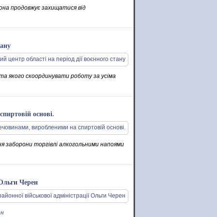
она продовжує захищатися від
тану
ета якого скоординувати роботу за усіма
спиртовій основі.
ня заборони торгівлі алкогольними напоями
 Ольги Черен
ен