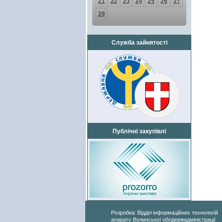
21
22
23
24
25
26
27
28
Служба зайнятості
Публічні закупівлі
Розробка: Відділ інформаційних технологій
апарату Волинської облдержадміністрації