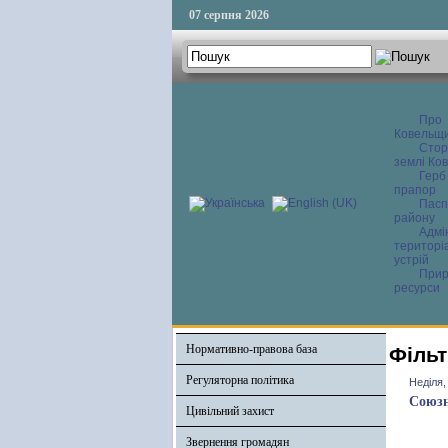
07 серпня 2026
Про
Ковельщ
Сторі
землі Ков
Герб
прапор
Пасп
району
Адмі
територі
устрій
Прир
ресурси
Нормативно-правова база
Фільт
Регуляторна політика
Неділя,
Союзн
Цивільний захист
Звернення громадян