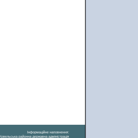
Інформаційне наповнення:
Ковельська районна державна адміністрація