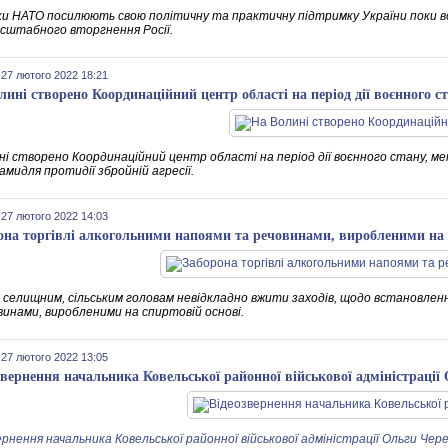
и НАТО посилюють свою політичну та практичну підтримку України поки в
сштабного вторгнення Росії.
 27 лютого 2022 18:21
лині створено Координаційний центр області на період дії воєнного с
ні створено Координаційний центр області на період дії воєнного стану, м
мидля протидії збройній агресії.
 27 лютого 2022 14:03
она торгівлі алкогольними напоями та речовинами, виробленими на 
, селищним, сільським головам невідкладно вжити заходів, щодо встановлен
винами, виробленими на спиртовій основі.
 27 лютого 2022 13:05
звернення начальника Ковельської районної військової адміністрації
рнення начальника Ковельської районної військової адміністрації Ольги Чер