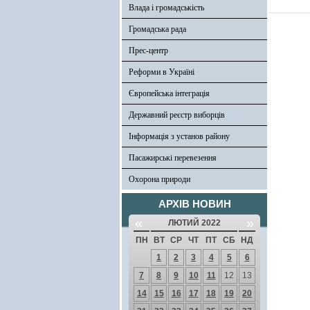
Влада і громадськість
Громадська рада
Прес-центр
Реформи в Україні
Європейська інтеграція
Державний реєстр виборців
Інформація з установ району
Пасажирські перевезення
Охорона природи
АРХІВ НОВИН
«
»
ЛЮТИЙ 2022
ПН
ВТ
СР
ЧТ
ПТ
СБ
НД
1
2
3
4
5
6
7
8
9
10
11
12
13
14
15
16
17
18
19
20