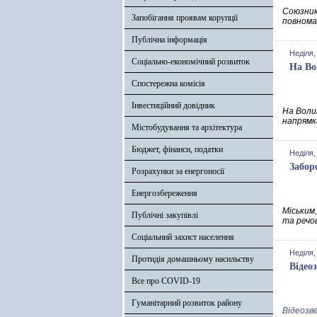
Союзник
Запобігання проявам корупції
повнома
Публічна інформація
Неділя,
Соціально-економічний розвиток
На Во
Спостережна комісія
Інвестиційний довідник
На Воли
напрямка
Містобудування та архітектура
Бюджет, фінанси, податки
Неділя,
Забор
Розрахунки за енергоносії
Енергозбереження
Mіським
Публічні закупівлі
та речо
Соціальний захист населення
Неділя,
Протидія домашньому насильству
Відео
Все про COVID-19
Гуманітарний розвиток району
Відеозве