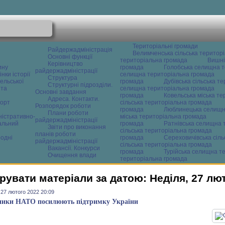
Територіальні громади
Райдержадміністрація
Велимченська сільська територ
Основні функції
територіальна громада
Вишні
Керівництво
ину
громада
Голобська селищна т
райдержадміністрації
нки історії
селищна територіальна громада
Структура
ельської
громада
Дубівська сільська т
Структурні підрозділи.
 та
селищна територіальна громада
Основні завдання
громада
Ковельська міська т
Адреса. Контакти.
орт
сільська територіальна громада
Розпорядок роботи
громада
Люблинецька селищн
Плани роботи
ністративно-
міська територіальна громада
райдержадміністрації
альний
громада
Ратнівська селищна 
Звіти про виконання
сільська територіальна громада
планів роботи
одні
громада
Сереховичівська сіл
райдержадміністрації
сільська територіальна громада
Вакансії. Конкурси
громада
Турійська селищна т
Очищення влади
територіальна громада
рувати матеріали за датою: Неділя, 27 лю
 27 лютого 2022 20:09
ики НАТО посилюють підтримку України