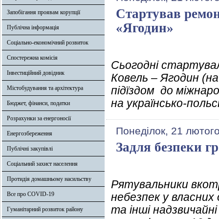
Стартував ремо
Запобігання проявам корупції
«Ягодин»
Публічна інформація
Соціально-економічний розвиток
Спостережна комісія
Сьогодні стартувал
Інвестиційний довідник
Ковель – Ягодин (на
підїздом до міжнар
Містобудування та архітектура
на українсько-поль
Бюджет, фінанси, податки
Розрахунки за енергоносії
Понеділок, 21 лютого
Енергозбереження
Задля безпеки г
Публічні закупівлі
Соціальний захист населення
Протидія домашньому насильству
Рятувальники вкот
Все про COVID-19
небезпек у власних
та інші надзвичайні
Гуманітарний розвиток району