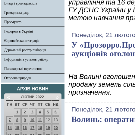
управління та 16 д
Влада і громадськість
ГУ ДСНС України у 
Громадська рада
метою навчання пр
Прес-центр
Реформи в Україні
Понеділок, 21 лютого
Європейська інтеграція
У «Прозорро.Про
Державний реєстр виборців
аукціонів оголо
Інформація з установ району
Пасажирські перевезення
На Волині оголошено
Охорона природи
продажу земель сіл
АРХІВ НОВИН
призначення.
«
»
ЛЮТИЙ 2022
ПН
ВТ
СР
ЧТ
ПТ
СБ
НД
Понеділок, 21 лютого
1
2
3
4
5
6
Волинь: операти
7
8
9
10
11
12
13
14
15
16
17
18
19
20