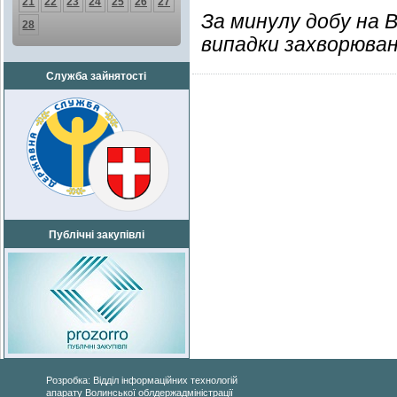
21
22
23
24
25
26
27
За минулу добу на 
28
випадки захворюван
Служба зайнятості
Публічні закупівлі
Розробка: Відділ інформаційних технологій
апарату Волинської облдержадміністрації