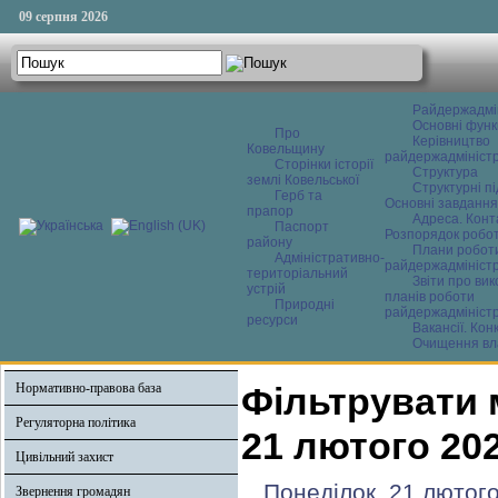
09 серпня 2026
Райдержадмі
Основні функ
Про
Керівництво
Ковельщину
райдержадміністр
Сторінки історії
Структура
землі Ковельської
Структурні пі
Герб та
Основні завдання
прапор
Адреса. Конт
Паспорт
Розпорядок робо
району
Плани робот
Адміністративно-
райдержадміністр
територіальний
Звіти про ви
устрій
планів роботи
Природні
райдержадміністр
ресурси
Вакансії. Кон
Очищення вл
Нормативно-правова база
Фільтрувати 
Регуляторна політика
21 лютого 20
Цивільний захист
Понеділок, 21 лютого
Звернення громадян