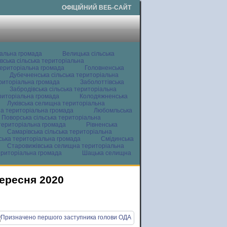
ОФІЦІЙНИЙ ВЕБ-САЙТ
іальна громада
Велицька сільська
вська сільська територіальна
ериторіальна громада
Головненська
Дубечненська сільська територіальна
ериторіальна громада
Заболоттівська
Забродівська сільська територіальна
ериторіальна громада
Колодяжненська
Луківська селищна територіальна
а територіальна громада
Любомльська
Поворська сільська територіальна
територіальна громада
Рівненська
Самарівська сільська територіальна
ьська територіальна громада
Смідинська
Старовижівська селищна територіальна
ериторіальна громада
Шацька селищна
вересня 2020