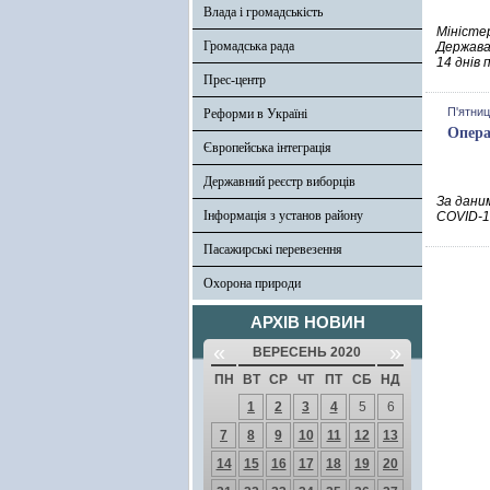
Влада і громадськість
Міністе
Громадська рада
Державам
14 днів 
Прес-центр
П'ятниц
Реформи в Україні
Опера
Європейська інтеграція
Державний реєстр виборців
За даним
Інформація з установ району
COVID-1
Пасажирські перевезення
Охорона природи
АРХІВ НОВИН
«
»
ВЕРЕСЕНЬ 2020
ПН
ВТ
СР
ЧТ
ПТ
СБ
НД
1
2
3
4
5
6
7
8
9
10
11
12
13
14
15
16
17
18
19
20