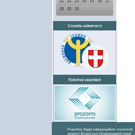
21
22
23
24
25
26
27
28
29
30
Служба зайнятості
Публічні закупівлі
Розробка: Відділ інформаційних технологій
апарату Волинської облдержадміністрації