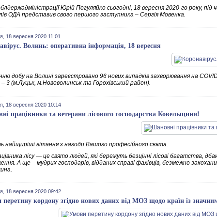
блдержадміністрації Юрій Погуляйко сьогодні, 18 вересня 2020-го року, під
ілів ОДА представив свого першого заступника – Сергія Мовенка.
я, 18 вересня 2020 11:01
авірус. Волинь: оперативна інформація, 18 вересня
нню добу на Волині зареєстровано 96 нових випадків захворювання на COVID
 – 3 (м.Луцьк, м.Нововолинськ та Горохівський район).
я, 18 вересня 2020 10:14
ні працівники та ветерани лісового господарства Ковельщини!
ь найщиріші вітання з нагоди Вашого професійного свята.
цівника лісу — це свято людей, які бережуть безцінні лісові багатства, дб
ння. А ще – мудрих господарів, відданих справі фахівців, безмежно закоханих 
ина.
я, 18 вересня 2020 09:42
 перетину кордону згідно нових даних від МОЗ щодо країн із знач