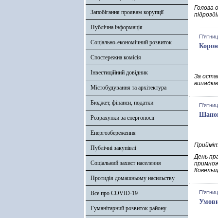
Голова о
Запобігання проявам корупції
підрозд
Публічна інформація
П'ятниц
Соціально-економічний розвиток
Корон
Спостережна комісія
Інвестиційний довідник
За оста
випадків
Містобудування та архітектура
Бюджет, фінанси, податки
П'ятниц
Шанов
Розрахунки за енергоносії
Енергозбереження
Прийміт
Публічні закупівлі
День пра
Соціальний захист населення
примноже
Ковельщ
Протидія домашньому насильству
П'ятниц
Все про COVID-19
Умови
Гуманітарний розвиток району