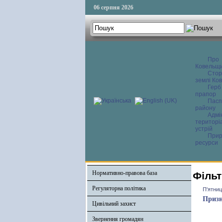
06 серпня 2026
Про
Ковельщ
Сторі
землі Ков
Герб
прапор
Пасп
району
Адмі
територі
устрій
Прир
ресурси
Нормативно-правова база
Фільт
Регуляторна політика
П'ятниц
Призн
Цивільний захист
Звернення громадян