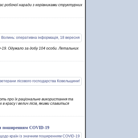
 час робочої наради з керівниками структурних
-19. Одужало за добу 104 особи. Летальних
ають про їх раціональне використання та
в красу і велич лісів, якими славиться
ним поширенням COVID-19