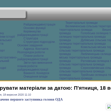
Територіальні громади
Райдержадміністрація
Велимченська сільська територ
Основні функції
територіальна громада
Вишні
Керівництво
ину
громада
Голобська селищна т
райдержадміністрації
нки історії
селищна територіальна громада
Структура
ельської
громада
Дубівська сільська т
Структурні підрозділи.
 та
селищна територіальна громада
Основні завдання
громада
Ковельська міська т
Адреса. Контакти.
орт
сільська територіальна громада
Розпорядок роботи
громада
Люблинецька селищн
Плани роботи
ністративно-
міська територіальна громада
райдержадміністрації
альний
громада
Ратнівська селищна 
Звіти про виконання
сільська територіальна громада
планів роботи
одні
громада
Сереховичівська сіл
райдержадміністрації
сільська територіальна громада
Вакансії. Конкурси
громада
Турійська селищна т
Очищення влади
територіальна громада
рувати матеріали за датою: П'ятниця, 18 
я, 18 вересня 2020 11:10
ачено першого заступника голови ОДА