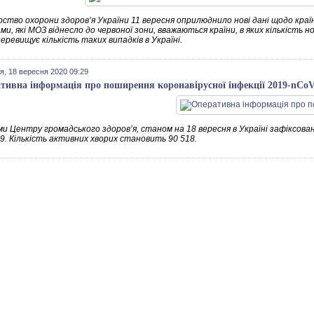
рство охорони здоров’я України 11 вересня оприлюднило нові дані щодо краї
и, які МОЗ віднесло до червоної зони, вважаються країни, в яких кількість н
перевищує кількість таких випадків в Україні.
я, 18 вересня 2020 09:29
тивна інформація про поширення коронавірусної інфекції 2019-nCo
и Центру громадського здоров’я, станом на 18 вересня в Україні зафіксован
9. Кількість активних хворих становить 90 518.