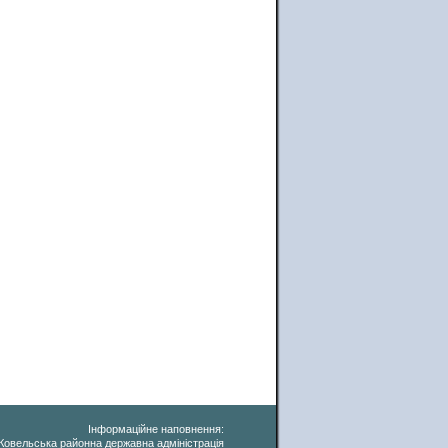
Інформаційне наповнення:
Ковельська районна державна адміністрація