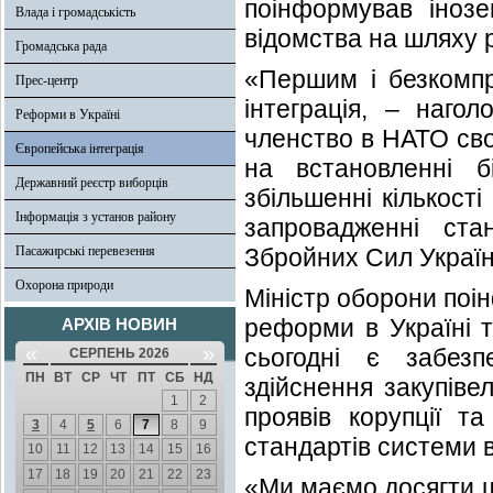
поінформував інозе
Влада і громадськість
відомства на шляху
Громадська рада
«Першим і безкомпр
Прес-центр
інтеграція, – наго
Реформи в Україні
членство в НАТО сво
Європейська інтеграція
на встановленні б
Державний реєстр виборців
збільшенні кількост
Інформація з установ району
запровадженні ста
Пасажирські перевезення
Збройних Сил Україн
Охорона природи
Міністр оборони поі
реформи в Україні 
АРХІВ НОВИН
«
»
сьогодні є забезп
СЕРПЕНЬ 2026
ПН
ВТ
СР
ЧТ
ПТ
СБ
НД
здійснення закупіве
1
2
проявів корупції т
3
4
5
6
7
8
9
стандартів системи в
10
11
12
13
14
15
16
17
18
19
20
21
22
23
«Ми маємо досягти ш