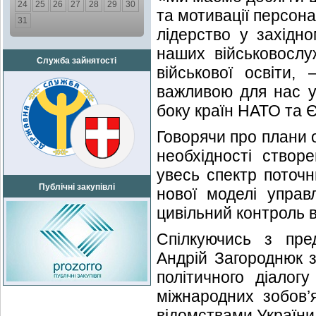
24
25
26
27
28
29
30
та мотивації персон
31
лідерство у західно
наших військовослу
Служба зайнятості
військової освіти,
важливою для нас у
боку країн НАТО та 
Говорячи про плани 
необхідності створ
увесь спектр поточн
Публічні закупівлі
нової моделі упра
цивільний контроль в
Спілкуючись з пред
Андрій Загороднюк з
політичного діалог
міжнародних зобов’
відомствами України 