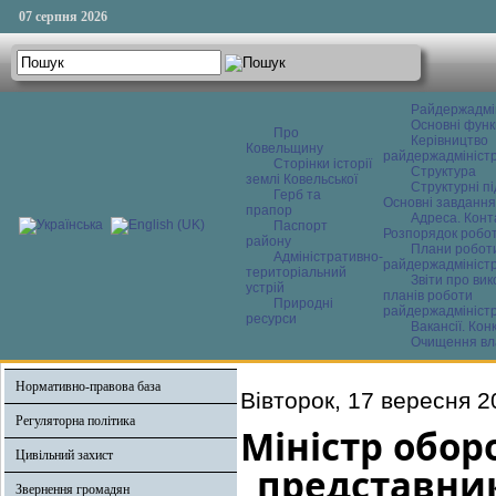
07 серпня 2026
Райдержадмі
Основні функ
Про
Керівництво
Ковельщину
райдержадміністр
Сторінки історії
Структура
землі Ковельської
Структурні пі
Герб та
Основні завдання
прапор
Адреса. Конт
Паспорт
Розпорядок робо
району
Плани робот
Адміністративно-
райдержадміністр
територіальний
Звіти про ви
устрій
планів роботи
Природні
райдержадміністр
ресурси
Вакансії. Кон
Очищення вл
Нормативно-правова база
Вівторок, 17 вересня 2
Регуляторна політика
Міністр обор
Цивільний захист
представни
Звернення громадян