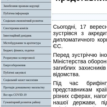
Запобігання проявам корупції
Публічна інформація
Соціально-економічний розвиток
Сьогодні, 17 верес
Спостережна комісія
зустрівся з акреди
Інвестиційний довідник
дипломатичного кор
Містобудування та архітектура
ЄС.
Бюджет, фінанси, податки
Перед зустріччю іно
Розрахунки за енергоносії
Міністерства оборон
Енергозбереження
загиблих захисників
Публічні закупівлі
відомства.
Соціальний захист населення
Під час брифінг
Протидія домашньому насильству
представникам краї
різних сферах, наго
Все про COVID-19
нашої держави, пі
Гуманітарний розвиток району