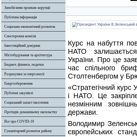
Запобігання проявам корупції
Публічна інформація
Соціально-економічний розвиток
Спостережна комісія
Курс на набуття по
Інвестиційний довідник
НАТО залишається 
Містобудування та архітектура
України. Про це зая
Бюджет, фінанси, податки
час спільного бри
Розрахунки за енергоносії
Столтенбергом у Брю
Енергозбереження
«Стратегічний курс 
Публічні закупівлі
і НАТО. Це закріпл
незмінним зовнішн
Соціальний захист населення
держави.
Протидія домашньому насильству
Все про COVID-19
Володимир Зеленськ
європейських станд
Гуманітарний розвиток району