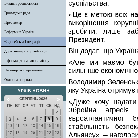
суспільства.
Влада і громадськість
«Це є метою всіх на
Громадська рада
викорінення корупц
Прес-центр
зробити, лише заб
Реформи в Україні
Президент.
Європейська інтеграція
Він додав, що Україн
Державний реєстр виборців
«Але ми маємо бут
Інформація з установ району
сильніше економічно, 
Пасажирські перевезення
Охорона природи
Володимир Зеленськи
яку Україна отримує 
АРХІВ НОВИН
«
»
СЕРПЕНЬ 2026
«Дуже хочу надати
ПН
ВТ
СР
ЧТ
ПТ
СБ
НД
Збройна агресія 
1
2
євроатлантичної 
3
4
5
6
7
8
9
стабільність і безп
10
11
12
13
14
15
16
17
18
19
20
21
22
23
Альянсу», – наголос