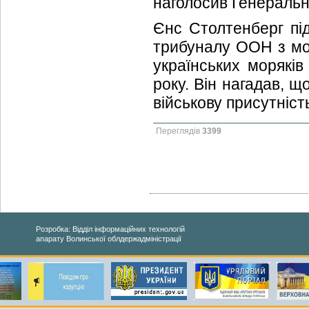
наголосив Генераль
Єнс Столтенберг пі
трибуналу ООН з мор
українських моряків
року. Він нагадав, щ
військову присутніст
Переглядів
3399
Розробка: Відділ інформаційних технологій
апарату Волинської облдержадміністрації