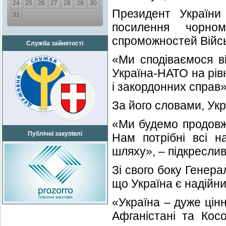
24
25
26
27
28
29
30
Президент України
31
посилення чорно
спроможностей Війсь
Служба зайнятості
«Ми сподіваємося ві
Україна-НАТО на рівн
і закордонних справ
За його словами, Укр
«Ми будемо продовжу
Публічні закупівлі
Нам потрібні всі н
шляху», – підкресли
Зі свого боку Генер
що Україна є надійн
«Україна – дуже цін
Афганістані та Кос