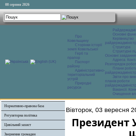
08 серпня 2026
Райдержадмі
Основні функ
Про
Керівництво
Ковельщину
райдержадміністр
Сторінки історії
Структура
землі Ковельської
Структурні пі
Герб та
Основні завдання
прапор
Адреса. Конт
Паспорт
Розпорядок робо
району
Плани робот
Адміністративно-
райдержадміністр
територіальний
Звіти про ви
устрій
планів роботи
Природні
райдержадміністр
ресурси
Вакансії. Кон
Очищення вл
Нормативно-правова база
Вівторок, 03 вересня 2
Регуляторна політика
Президент У
Цивільний захист
ш
Звернення громадян