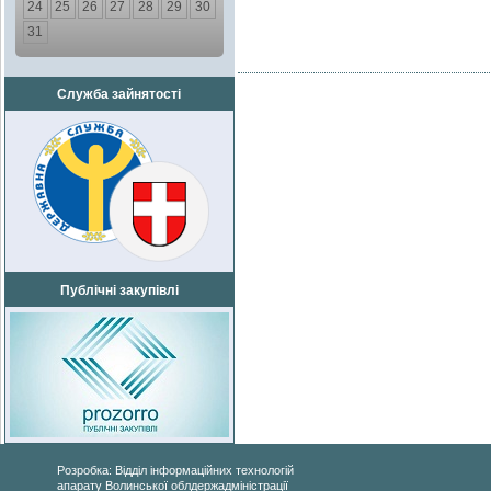
24
25
26
27
28
29
30
31
Служба зайнятості
Публічні закупівлі
Розробка: Відділ інформаційних технологій
апарату Волинської облдержадміністрації