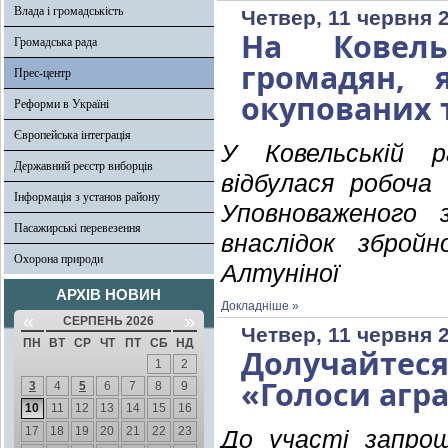
Влада і громадськість
Четвер, 11 червня 
На Ковель
Громадська рада
громадян, 
Прес-центр
окупованих 
Реформи в Україні
Європейська інтеграція
У Ковельській ра
Державний реєстр виборців
відбулася робоча
Інформація з установ району
Уповноваженого 
Пасажирські перевезення
внаслідок збройн
Охорона природи
Алтуніної
АРХІВ НОВИН
Докладніше »
«
»
СЕРПЕНЬ 2026
Четвер, 11 червня 
ПН
ВТ
СР
ЧТ
ПТ
СБ
НД
Долучайтес
1
2
«Голоси агра
3
4
5
6
7
8
9
10
11
12
13
14
15
16
17
18
19
20
21
22
23
До участі запро