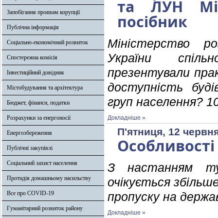
та ЛУН Мі
Запобігання проявам корупції
посібник
Публічна інформація
Міністерство р
Соціально-економічний розвиток
України спі
Спостережна комісія
презентували пра
Інвестиційний довідник
доступність буді
Містобудування та архітектура
груп населення? 10
Бюджет, фінанси, податки
Розрахунки за енергоносії
Докладніше »
П'ятниця, 12 червня
Енергозбереження
Особливості 
Публічні закупівлі
Соціальний захист населення
З настанням ту
Протидія домашньому насильству
очікується збільш
Все про COVID-19
пропуску на держа
Гуманітарний розвиток району
Докладніше »