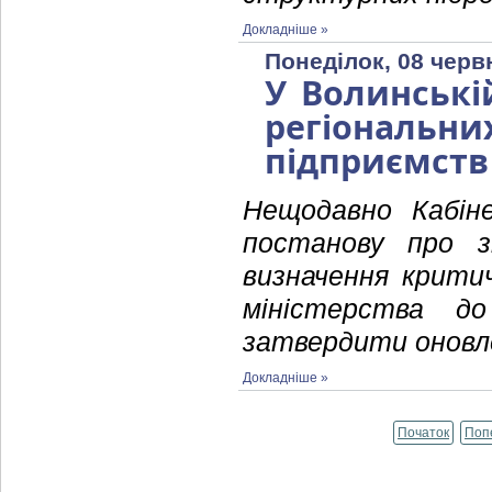
Докладніше »
Понеділок, 08 черв
У Волинські
регіональ
підприємст
Нещодавно Кабіне
постанову про з
визначення крити
міністерства д
затвердити оновлен
Докладніше »
Початок
Поп