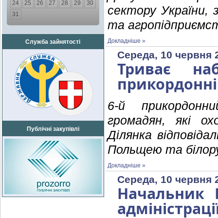
24
25
26
27
28
29
30
сектору України,
31
та агропідприємс
Докладніше »
Служба зайнятості
Середа, 10 червня 
Триває на
прикордонні
6-й прикордонн
громадян, які о
Публічні закупівлі
Ділянка відповіда
Польщею та білор
Докладніше »
Середа, 10 червня 
Начальник К
адміністраці