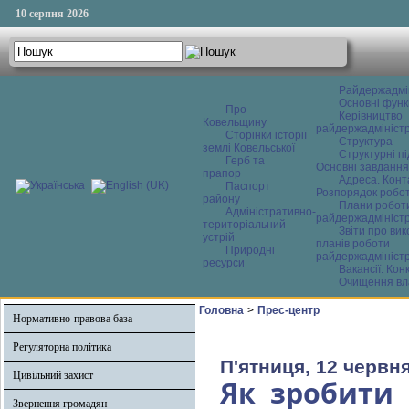
10 серпня 2026
Райдержадмі
Основні функ
Про
Керівництво
Ковельщину
райдержадміністр
Сторінки історії
Структура
землі Ковельської
Структурні пі
Герб та
Основні завдання
прапор
Адреса. Конт
Паспорт
Розпорядок робо
району
Плани робот
Адміністративно-
райдержадміністр
територіальний
Звіти про ви
устрій
планів роботи
Природні
райдержадміністр
ресурси
Вакансії. Кон
Очищення вл
Головна
>
Прес-центр
Нормативно-правова база
Регуляторна політика
П'ятниця, 12 червня
Цивільний захист
Як зробити 
Звернення громадян