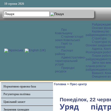
10 серпня 2026
Райдержадмі
Основні функ
Про
Керівництво
Ковельщину
райдержадміністр
Сторінки історії
Структура
землі Ковельської
Структурні пі
Герб та
Основні завдання
прапор
Адреса. Конт
Паспорт
Розпорядок робо
району
Плани робот
Адміністративно-
райдержадміністр
територіальний
Звіти про ви
устрій
планів роботи
Природні
райдержадміністр
ресурси
Вакансії. Кон
Очищення вл
Головна
>
Прес-центр
Нормативно-правова база
Регуляторна політика
Понеділок, 22 черв
Цивільний захист
Уряд підт
Звернення громадян