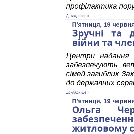
профілактика пор
Докладніше »
П'ятниця, 19 червня
Зручні та д
війни та чле
Центри надання 
забезпечують ве
сімей загиблих Зах
до державних серв
Докладніше »
П'ятниця, 19 червня
Ольга Че
забезпече
житловому с