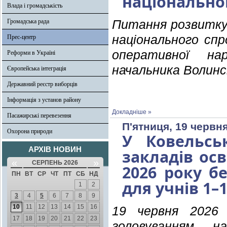
національно
Влада і громадськість
Громадська рада
Питання розвитку
національного спр
Прес-центр
оперативної на
Реформи в Україні
начальника Волин
Європейська інтеграція
Державний реєстр виборців
Інформація з установ району
Докладніше »
Пасажирські перевезення
П'ятниця, 19 червня
Охорона природи
У Ковельсь
АРХІВ НОВИН
закладів ос
«
»
СЕРПЕНЬ 2026
2026 року б
ПН
ВТ
СР
ЧТ
ПТ
СБ
НД
для учнів 1–1
1
2
3
4
5
6
7
8
9
10
11
12
13
14
15
16
19 червня 2026 
17
18
19
20
21
22
23
головуванням на