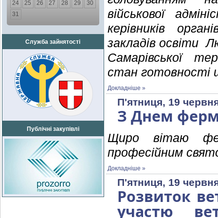
24
25
26
27
28
29
30
військової адмін
31
керівників орган
закладів освіти Лю
Служба зайнятості
Самарівської те
стан готовності шк
Докладніше »
П'ятниця, 19 червня
З Днем ферм
Публічні закупівлі
Щиро вітаю фер
професійним свят
Докладніше »
П'ятниця, 19 червня
Розвиток ве
участю ве