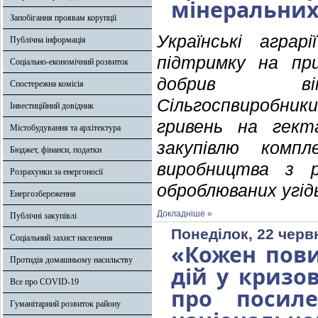
мінеральних
Запобігання проявам корупції
Українські агра
Публічна інформація
підтримку на при
Соціально-економічний розвиток
добрив вітч
Спостережна комісія
Сільгоспвиробн
Інвестиційний довідник
гривень на гект
Містобудування та архітектура
закупівлю компл
Бюджет, фінанси, податки
виробництва з 
Розрахунки за енергоносії
оброблюваних угід
Енергозбереження
Докладніше »
Публічні закупівлі
Понеділок, 22 черв
Соціальний захист населення
«Кожен пови
Протидія домашньому насильству
дій у кризо
Все про COVID-19
про посиле
Гуманітарний розвиток району