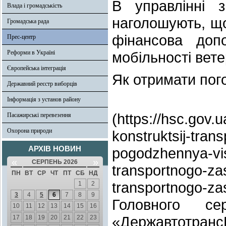
В управлінні 
Влада і громадськість
наголошують, щ
Громадська рада
фінансова доп
Прес-центр
Реформи в Україні
мобільності вете
Європейська інтеграція
Як отримати по
Державний реєстр виборців
Под
Інформація з установ району
(https://hsc.gov.
Пасажирські перевезення
Охорона природи
konstruktsij-tran
АРХІВ НОВИН
pogodzhennya-vi
«
»
СЕРПЕНЬ 2026
transportnogo-za
ПН
ВТ
СР
ЧТ
ПТ
СБ
НД
transportnogo-za
1
2
3
4
5
6
7
8
9
Головного с
10
11
12
13
14
15
16
«Державтотран
17
18
19
20
21
22
23