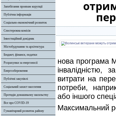
отрим
Запобігання проявам корупції
пер
Публічна інформація
Соціально-економічний розвиток
Спостережна комісія
Інвестиційний довідник
Містобудування та архітектура
Бюджет, фінанси, податки
нова програма М
Розрахунки за енергоносії
інвалідністю, 
Енергозбереження
витрати на пере
Публічні закупівлі
потреби, напри
Соціальний захист населення
або іншого спец
Протидія домашньому насильству
Все про COVID-19
Максимальний ро
Гуманітарний розвиток району