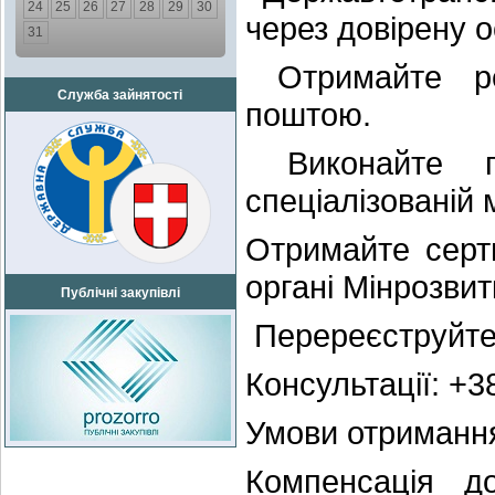
24
25
26
27
28
29
30
через довірену о
31
Отримайте ре
Служба зайнятості
поштою.
Виконайте пе
спеціалізованій 
Отримайте серт
органі Мінрозвит
Публічні закупівлі
Перереєструйте 
Консультації: +3
Умови отримання
Компенсація д