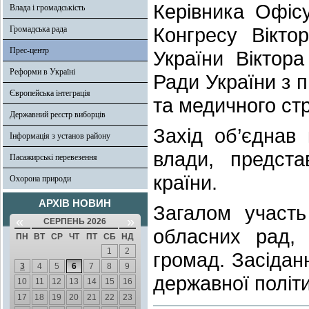
Керівника Офіс
Влада і громадськість
Конгресу Вікто
Громадська рада
Прес-центр
України Віктор
Реформи в Україні
Ради України з п
Європейська інтеграція
та медичного ст
Державний реєстр виборців
Захід об’єднав 
Інформація з установ району
влади, предста
Пасажирські перевезення
країни.
Охорона природи
АРХІВ НОВИН
Загалом участь
«
»
СЕРПЕНЬ 2026
обласних рад, 
ПН
ВТ
СР
ЧТ
ПТ
СБ
НД
1
2
громад. Засідан
3
4
5
6
7
8
9
державної політи
10
11
12
13
14
15
16
17
18
19
20
21
22
23