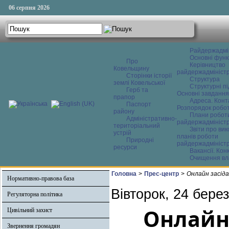
06 серпня 2026
Райдержадмі
Основні функ
Про
Керівництво
Ковельщину
райдержадміністр
Сторінки історії
Структура
землі Ковельської
Структурні пі
Герб та
Основні завдання
прапор
Адреса. Конт
Паспорт
Розпорядок робо
району
Плани робот
Адміністративно-
райдержадміністр
територіальний
Звіти про ви
устрій
планів роботи
Природні
райдержадміністр
ресурси
Вакансії. Кон
Очищення вл
Головна
>
Прес-центр
>
Онлайн засід
Нормативно-правова база
Вівторок, 24 бере
Регуляторна політика
Онлайн
Цивільний захист
Звернення громадян