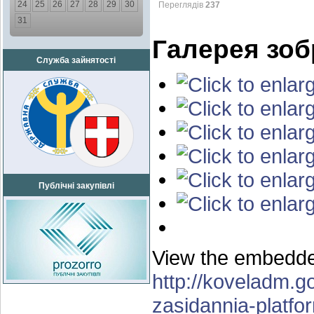
24
25
26
27
28
29
30
Переглядів
237
31
Галерея зо
Служба зайнятості
Публічні закупівлі
View the embedded
http://koveladm.g
zasidannia-platfo