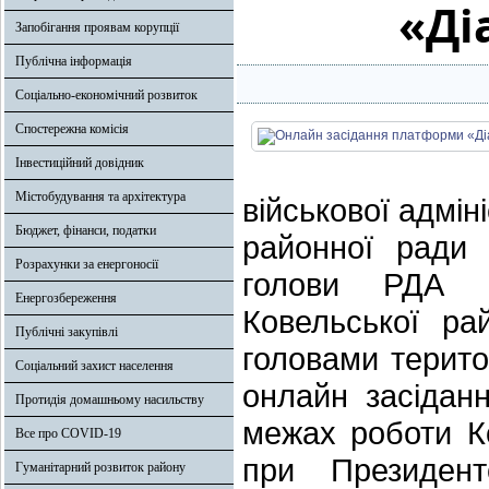
«Ді
Запобігання проявам корупції
Публічна інформація
Соціально-економічний розвиток
Спостережна комісія
Інвестиційний довідник
Містобудування та архітектура
військової адмін
Бюджет, фінанси, податки
районної ради 
Розрахунки за енергоносії
голови РДА Г
Енергозбереження
Ковельської ра
Публічні закупівлі
головами терит
Соціальний захист населення
онлайн засідан
Протидія домашньому насильству
межах роботи К
Все про COVID-19
при Президент
Гуманітарний розвиток району