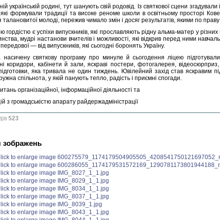
жній українській родині, тут шанують свій родовід. Із святкової сцени згадували
, які формували традиції та високе реноме школи в освітньому просторі Кове
 талановитої молоді, пережив чимало змін і досяг результатів, якими по прав
 гордістю є успіхи випускників, які прославляють рідну альма-матер у різних 
инства, мудрі настанови вчителів і можливості, які відкрив перед ними навч
 передової — від випускників, які сьогодні боронять Україну.
а насичену святкову програму про минуле й сьогодення ліцею підготували 
і коридори, кабінети й зали, яскраві постери, фотогалерея, відеосюрприз,
підготовки, яка тривала не один тиждень. Ювілейний захід став яскравим 
ружна спільнота, у якій панують тепло, радість і приємні спогади.
питань організаційної, інформаційної діяльності та
ій з громадськістю апарату райдержадміністрації
дів
523
я зображень