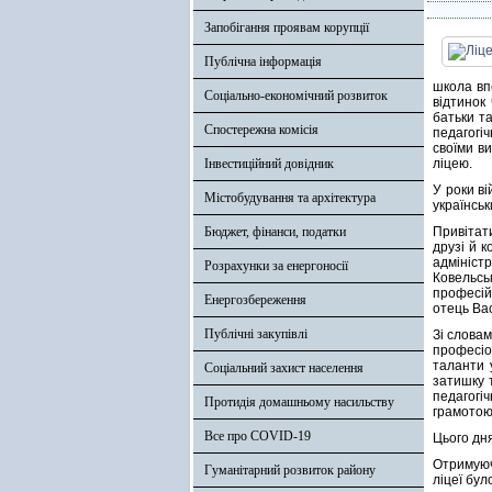
Запобігання проявам корупції
Публічна інформація
школа впе
Соціально-економічний розвиток
відтинок
батьки т
Спостережна комісія
педагогі
своїми ви
Інвестиційний довідник
ліцею.
У роки ві
Містобудування та архітектура
українсь
Бюджет, фінанси, податки
Привітат
друзі й 
адмініст
Розрахунки за енергоносії
Ковельсь
професій
Енергозбереження
отець Ва
Публічні закупівлі
Зі словам
професіо
таланти 
Соціальний захист населення
затишку 
педагогі
Протидія домашньому насильству
грамотою
Все про COVID-19
Цього дня
Отримуюч
Гуманітарний розвиток району
ліцеї бу