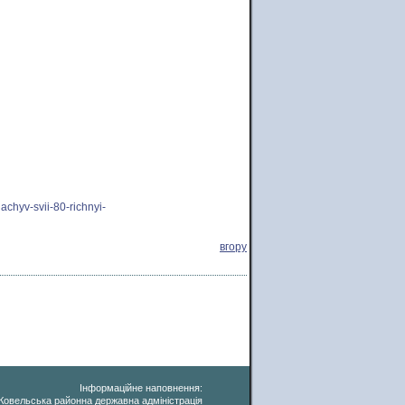
achyv-svii-80-richnyi-
вгору
Інформаційне наповнення:
Ковельська районна державна адміністрація