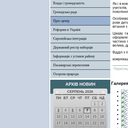
Влада і громадськість
Як і в ко
учителів
покоління
Громадська рада
Особливою
Прес-центр
роки дит
вітання з
Реформи в Україні
Цікаву т
оформлен
Європейська інтеграція
частина 
велика, д
Державний реєстр виборців
Відділ з 
Інформація з установ району
комунікац
Пасажирські перевезення
Перегля
Охорона природи
Галере
АРХІВ НОВИН
«
»
СЕРПЕНЬ 2026
ПН
ВТ
СР
ЧТ
ПТ
СБ
НД
1
2
3
4
5
6
7
8
9
10
11
12
13
14
15
16
17
18
19
20
21
22
23