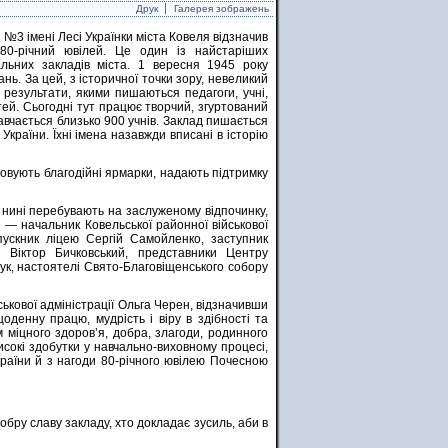
Друк
Галерея зображень
 №3 імені Лесі Українки міста Ковеля відзначив
 80-річний ювілей. Це один із найстаріших
альних закладів міста. 1 вересня 1945 року
нь. За цей, з історичної точки зору, невеликий
результати, якими пишаються педагоги, учні,
тей. Сьогодні тут працює творчий, згуртований
авчається близько 900 учнів. Заклад пишається
України. Їхні імена назавжди вписані в історію
ізовують благодійні ярмарки, надають підтримку
і нині перебувають на заслуженому відпочинку,
 — начальник Ковельської районної військової
ипускник ліцею Сергій Самойленко, заступник
и Віктор Бичковський, представники Центру
чук, настоятелі Свято-Благовіщенського собору
ькової адміністрації Ольга Черен, відзначивши
оденну працю, мудрість і віру в здібності та
м міцного здоров’я, добра, злагоди, родинного
сокі здобутки у навчально-виховному процесі,
України й з нагоди 80-річного ювілею Почесною
бру славу закладу, хто докладає зусиль, аби в