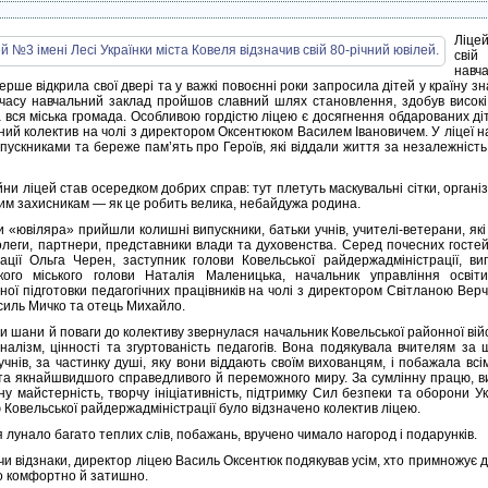
Ліцей
свій
навч
рше відкрила свої двері та у важкі повоєнні роки запросила дітей у країну зна
 часу навчальний заклад пройшов славний шлях становлення, здобув високі 
а вся міська громада. Особливою гордістю ліцею є досягнення обдарованих ді
чний колектив на чолі з директором Оксентюком Василем Івановичем. У ліцеї н
пускниками та береже пам’ять про Героїв, які віддали життя за незалежність 
йни ліцей став осередком добрих справ: тут плетуть маскувальні сітки, орган
ким захисникам — як це робить велика, небайдужа родина.
и «ювіляра» прийшли колишні випускники, батьки учнів, учителі-ветерани, як
колеги, партнери, представники влади та духовенства. Серед почесних гостей
рації Ольга Черен, заступник голови Ковельської райдержадміністрації, в
кого міського голови Наталія Маленицька, начальник управління освіт
ної підготовки педагогічних працівників на чолі з директором Світланою Вер
силь Мичко та отець Михайло.
и шани й поваги до колективу звернулася начальник Ковельської районної війс
налізм, цінності та згуртованість педагогів. Вона подякувала вчителям за щ
учнів, за частинку душі, яку вони віддають своїм вихованцям, і побажала всі
та якнайшвидшого справедливого й переможного миру. За сумлінну працю, ви
чну майстерність, творчу ініціативність, підтримку Сил безпеки та оборони 
 Ковельської райдержадміністрації було відзначено колектив ліцею.
 лунало багато теплих слів, побажань, вручено чимало нагород і подарунків.
и відзнаки, директор ліцею Василь Оксентюк подякував усім, хто примножує до
ло комфортно й затишно.