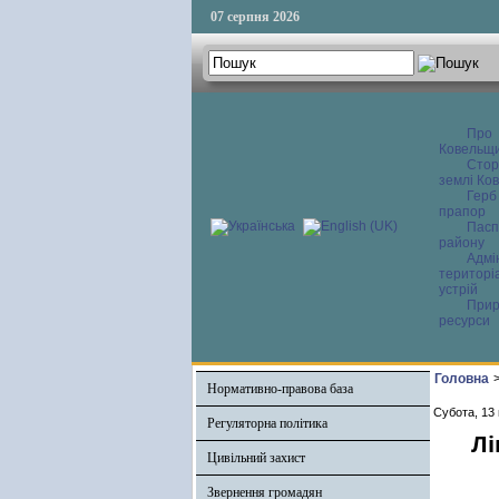
07 серпня 2026
Про
Ковельщ
Сторі
землі Ков
Герб
прапор
Пасп
району
Адмі
територі
устрій
Прир
ресурси
Головна
Нормативно-правова база
Субота, 13 
Регуляторна політика
Лі
Цивільний захист
Звернення громадян