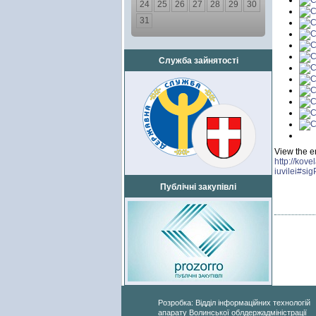
24
25
26
27
28
29
30
31
Служба зайнятості
View the e
http://kove
iuvilei#si
Публічні закупівлі
Розробка: Відділ інформаційних технологій
апарату Волинської облдержадміністрації