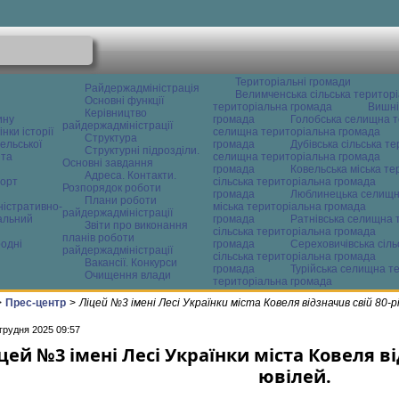
Територіальні громади
Райдержадміністрація
Велимченська сільська територ
Основні функції
територіальна громада
Вишні
Керівництво
ину
громада
Голобська селищна т
райдержадміністрації
нки історії
селищна територіальна громада
Структура
ельської
громада
Дубівська сільська т
Структурні підрозділи.
 та
селищна територіальна громада
Основні завдання
громада
Ковельська міська т
Адреса. Контакти.
орт
сільська територіальна громада
Розпорядок роботи
громада
Люблинецька селищн
Плани роботи
ністративно-
міська територіальна громада
райдержадміністрації
альний
громада
Ратнівська селищна 
Звіти про виконання
сільська територіальна громада
планів роботи
одні
громада
Сереховичівська сіл
райдержадміністрації
сільська територіальна громада
Вакансії. Конкурси
громада
Турійська селищна т
Очищення влади
територіальна громада
>
Прес-центр
>
Ліцей №3 імені Лесі Українки міста Ковеля відзначив свій 80-р
грудня 2025 09:57
цей №3 імені Лесі Українки міста Ковеля в
ювілей.