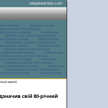
ОФІЦІЙНИЙ ВЕБ-САЙТ
іальна громада
Велицька сільська
вська сільська територіальна
ериторіальна громада
Головненська
Дубечненська сільська територіальна
ериторіальна громада
Заболоттівська
Забродівська сільська територіальна
ериторіальна громада
Колодяжненська
Луківська селищна територіальна
а територіальна громада
Любомльська
Поворська сільська територіальна
територіальна громада
Рівненська
Самарівська сільська територіальна
ьська територіальна громада
Смідинська
Старовижівська селищна територіальна
ериторіальна громада
Шацька селищна
ічний ювілей.
ідзначив свій 80-річний