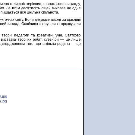
 імена колишніх керівників навчального закладу,
ля. За вісім десятиліть ліцей виховав не одне
у пишається вся шкільна спільнота.
куточках світу. Вони дякували школі за щасливі
альний заклад. Особливо зворушливо прозвучали
творчі педагоги та креативні учні. Святково
 виставка творчих робіт, сувеніри — це лише
підтвердженням того, що шкільна родина — це