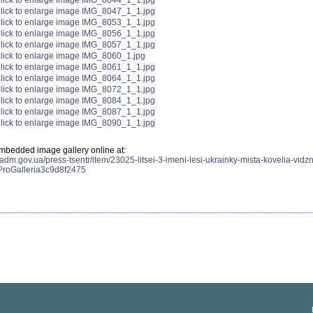
mbedded image gallery online at:
ladm.gov.ua/press-tsentr/item/23025-litsei-3-imeni-lesi-ukrainky-mista-kovelia-vidzn
gProGalleria3c9d8f2475