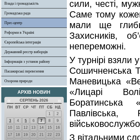
сили, честі, му
Влада і громадськість
Саме тому кожен
Громадська рада
мали ще глиб
Прес-центр
Реформи в Україні
Захисників, 
Європейська інтеграція
непереможні.
Державний реєстр виборців
У турнірі взяли 
Інформація з установ району
Сошичненська ТГ
Пасажирські перевезення
Маневицька «Ве
Охорона природи
«Лицарі Волі
АРХІВ НОВИН
«
»
Боратинська «
СЕРПЕНЬ 2026
ПН
ВТ
СР
ЧТ
ПТ
СБ
НД
Павлівська,
1
2
3
4
5
6
7
8
9
військовослужбо
10
11
12
13
14
15
16
З вітальними сл
17
18
19
20
21
22
23