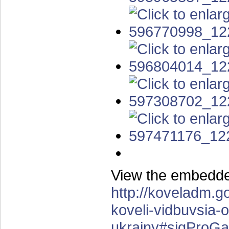
View the embedded
http://koveladm.g
koveli-vidbuvsia-o
ukrainy#sigProGa