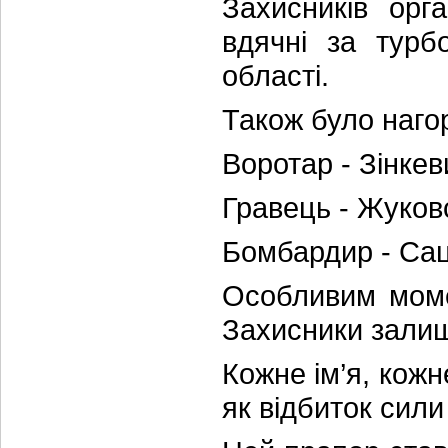
Захисників орг
вдячні за турбо
області.
Також було наго
Воротар - Зінке
Гравець - Жуковс
Бомбардир - Са
Особливим моме
Захисники залиш
Кожне ім’я, кожн
як відбиток сили