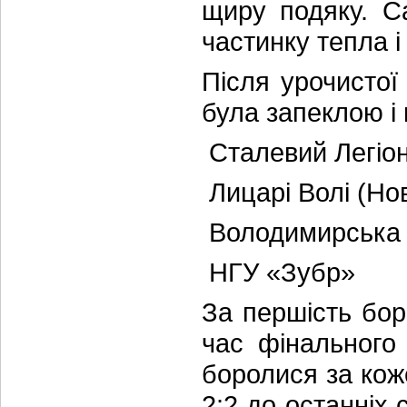
щиру подяку. С
частинку тепла і
Після урочисто
була запеклою і 
Сталевий Легіон
Лицарі Волі (Но
Володимирська
НГУ «Зубр»
За першість бо
час фінального
боролися за кож
2:2 до останніх 