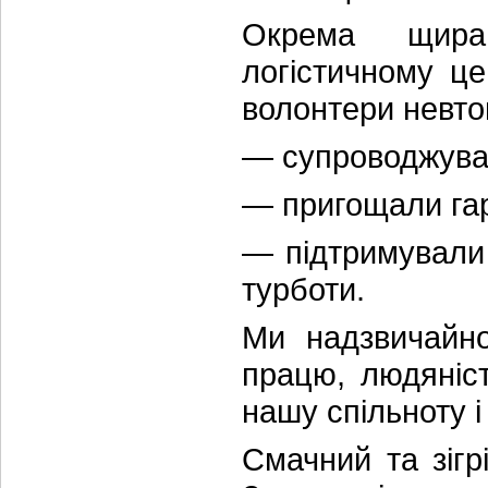
Окрема щира
логістичному ц
волонтери невт
— супроводжува
— пригощали га
— підтримували 
турботи.
Ми надзвичайно
працю, людяніс
нашу спільноту 
Смачний та зіг