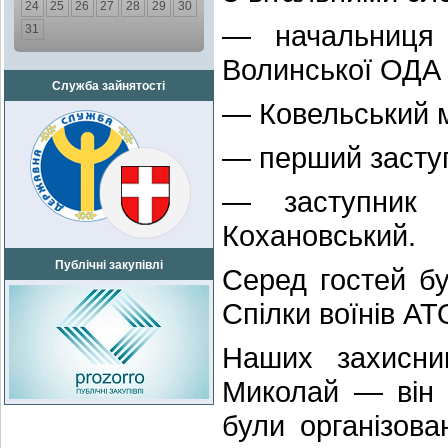
24
25
26
27
28
29
30
— начальниця у
31
Волинської ОДА 
Служба зайнятості
— Ковельський м
— перший заступ
— заступник 
Кохановський.
Публічні закупівлі
Серед гостей бу
Спілки воїнів АТ
Наших захисни
Миколай — він 
були організов