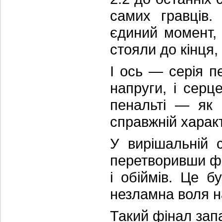
самих гравців.
єдиний момент,
стояли до кінця,
І ось — серія п
напруги, і серц
пенальті — як 
справжній характ
У вирішальній 
перетворивши фін
і обіймів. Це б
незламна воля н
Такий фінал зап