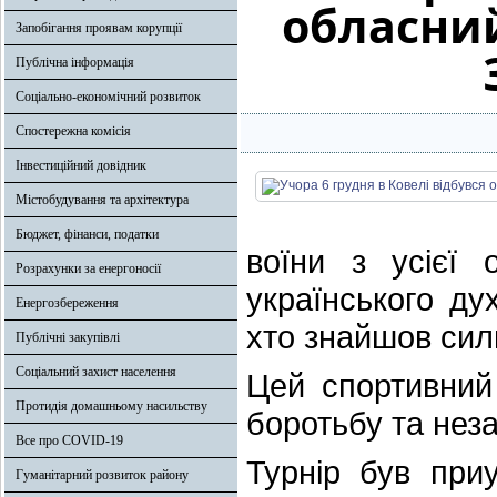
обласний
Запобігання проявам корупції
Публічна інформація
Соціально-економічний розвиток
Спостережна комісія
Інвестиційний довідник
Містобудування та архітектура
Бюджет, фінанси, податки
воїни з усієї 
Розрахунки за енергоносії
українського д
Енергозбереження
хто знайшов сили
Публічні закупівлі
Соціальний захист населення
Цей спортивний
Протидія домашньому насильству
боротьбу та неза
Все про COVID-19
Турнір був пр
Гуманітарний розвиток району