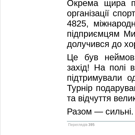
Окрема щира по
організації спор
4825, міжнарод
підприємцям Мик
долучився до хо
Це був неймові
захід! На полі 
підтримували о
Турнір подарува
та відчуття вели
Разом — сильні.
Переглядів
395