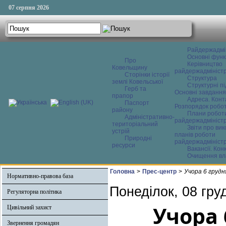
07 серпня 2026
Райдержадмі
Основні функ
Про
Керівництво
Ковельщину
райдержадміністр
Сторінки історії
Структура
землі Ковельської
Структурні пі
Герб та
Основні завдання
прапор
Адреса. Конт
Паспорт
Розпорядок робо
району
Плани робот
Адміністративно-
райдержадміністр
територіальний
Звіти про ви
устрій
планів роботи
Природні
райдержадміністр
ресурси
Вакансії. Кон
Очищення вл
Головна
>
Прес-центр
>
Учора 6 грудн
Нормативно-правова база
Понеділок, 08 гру
Регуляторна політика
Учора 
Цивільний захист
Звернення громадян