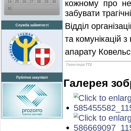
кожному про нео
24
25
26
27
28
29
30
31
забувати трагічн
Відділ організац
Служба зайнятості
та комунікацій з
апарату Ковельсь
Переглядів
772
Публічні закупівлі
Галерея зо