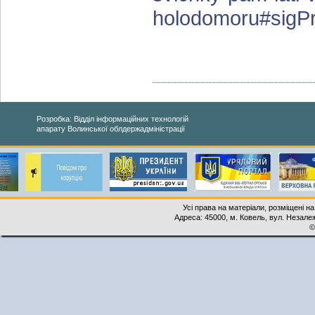
holodomoru#sigP
Розробка: Відділ інформаційних технологій
апарату Волинської облдержадміністрації
Усі права на матеріали, розміщені на
Адреса: 45000, м. Ковель, вул. Незалеж
©