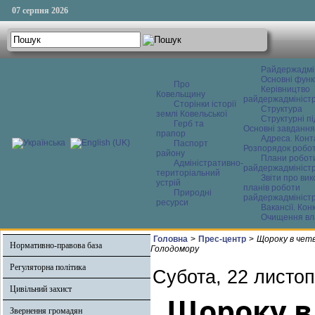
07 серпня 2026
Райдержадмі
Основні функ
Про
Керівництво
Ковельщину
райдержадміністр
Сторінки історії
Структура
землі Ковельської
Структурні пі
Герб та
Основні завдання
прапор
Адреса. Конт
Паспорт
Розпорядок робо
району
Плани робот
Адміністративно-
райдержадміністр
територіальний
Звіти про ви
устрій
планів роботи
Природні
райдержадміністр
ресурси
Вакансії. Кон
Очищення вл
Головна
>
Прес-центр
>
Щороку в четв
Нормативно-правова база
Голодомору
Регуляторна політика
Субота, 22 листоп
Цивільний захист
Щороку в
Звернення громадян