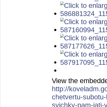
View the embedded
http://koveladm.g
chetvertu-subotu-
svichky-pam-iati-