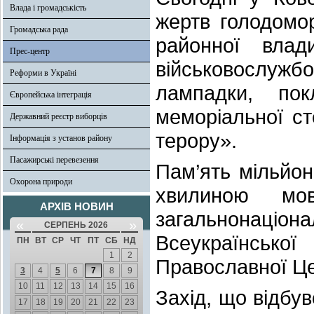
Влада і громадськість
жертв голодомор
Громадська рада
районної влади
Прес-центр
військовослу
Реформи в Україні
лампадки, по
Європейська інтеграція
меморіальної ст
Державний реєстр виборців
терору».
Інформація з установ району
Пасажирські перевезення
Пам’ять мільйон
Охорона природи
хвилиною мо
АРХІВ НОВИН
загальнонаціон
«
»
СЕРПЕНЬ 2026
Всеукраїнськ
ПН
ВТ
СР
ЧТ
ПТ
СБ
НД
1
2
Православної Це
3
4
5
6
7
8
9
10
11
12
13
14
15
16
Захід, що відбу
17
18
19
20
21
22
23