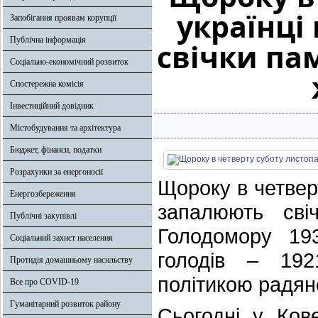
українці
Запобігання проявам корупції
Публічна інформація
свічки па
Соціально-економічний розвиток
Спостережна комісія
Інвестиційний довідник
Містобудування та архітектура
Бюджет, фінанси, податки
Розрахунки за енергоносії
Щороку в четвер
Енергозбереження
запалюють сві
Публічні закупівлі
Голодомору 193
Соціальний захист населення
голодів – 192
Протидія домашньому насильству
політикою радянс
Все про COVID-19
Гуманітарний розвиток району
Сьогодні у Ков