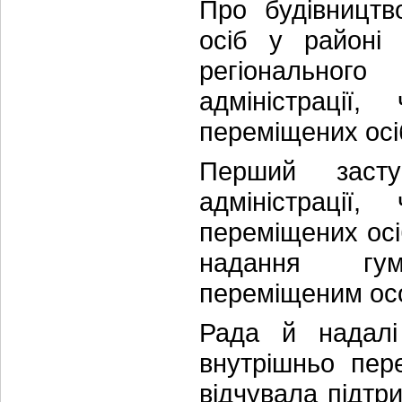
Про будівництв
осіб у районі 
регіональног
адміністраці
переміщених осі
Перший засту
адміністраці
переміщених осі
надання гум
переміщеним осо
Рада й надал
внутрішньо пер
відчувала підтр