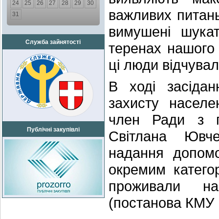
24
25
26
27
28
29
30
важливих питань
31
вимушені шукат
Служба зайнятості
теренах нашого
ці люди відчува
В ході засідан
захисту населе
член Ради з п
Публічні закупівлі
Світлана Ювч
надання допомо
окремим катего
проживали на
(постанова КМУ 