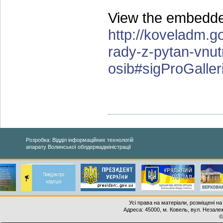
View the embedded
http://koveladm.g
rady-z-pytan-vnu
osib#sigProGalle
Розробка: Відділ інформаційних технологій
апарату Волинської облдержадміністрації
Усі права на матеріали, розміщені на
Адреса: 45000, м. Ковель, вул. Незалеж
©