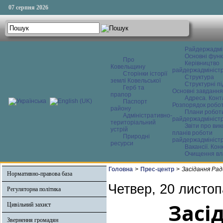
07 серпня 2026
Райдержадмі
Основні функ
Про
Керівництво
Ковельщину
райдержадміністр
Сторінки історії
Структура
землі Ковельської
Структурні пі
Герб та
Основні завдання
прапор
Адреса. Конт
Паспорт
Розпорядок робо
району
Плани робот
Адміністративно-
райдержадміністр
територіальний
Звіти про ви
устрій
планів роботи
Природні
райдержадміністр
ресурси
Вакансії. Кон
Очищення вл
Головна
>
Прес-центр
>
Засідання Рад
Нормативно-правова база
Четвер, 20 листоп
Регуляторна політика
Засі
Цивільний захист
Звернення громадян