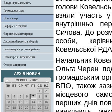
Влада і громадськість
голови Ковельсь
Громадська рада
взяли участь у
Прес-центр
внутрішньо пе
Реформи в Україні
Сичова. До роз
Європейська інтеграція
особи, керівн
Державний реєстр виборців
Ковельської РДА
Інформація з установ району
Пасажирські перевезення
Начальник Ковель
Охорона природи
Ольга Черен под
АРХІВ НОВИН
громадським орг
«
»
СЕРПЕНЬ 2026
ВПО, також заз
ПН
ВТ
СР
ЧТ
ПТ
СБ
НД
1
2
місцевого сам
3
4
5
6
7
8
9
перших днів пов
10
11
12
13
14
15
16
17
18
19
20
21
22
23
виявляють мак