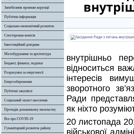
внутрі
Запобігання проявам корупції
Публічна інформація
Соціально-економічний розвиток
Спостережна комісія
Інвестиційний довідник
Містобудування та архітектура
внутрішньо пер
Бюджет, фінанси, податки
відноситься важ
Розрахунки за енергоносії
інтересів виму
Енергозбереження
зворотного зв’
Публічні закупівлі
Ради представл
Соціальний захист населення
як ніхто розумію
Протидія домашньому насильству
Все про COVID-19
20 листопада 20
Гуманітарний розвиток району
військової адмі