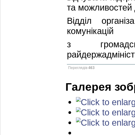
та можливостей 
Відділ організ
комунікацій
з громадсь
райдержадмініст
Переглядів
463
Галерея зо