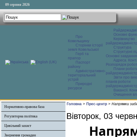
09 серпня 2026
Райдержадмі
Основні функ
Про
Керівництво
Ковельщину
райдержадміністр
Сторінки історії
Структура
землі Ковельської
Структурні пі
Герб та
Основні завдання
прапор
Адреса. Конт
Паспорт
Розпорядок робо
району
Плани робот
Адміністративно-
райдержадміністр
територіальний
Звіти про ви
устрій
планів роботи
Природні
райдержадміністр
ресурси
Вакансії. Кон
Очищення вл
Головна
>
Прес-центр
>
Напрямки забе
Нормативно-правова база
Вівторок, 03 черв
Регуляторна політика
Напрям
Цивільний захист
Звернення громадян