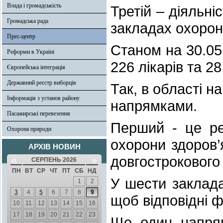
Влада і громадськість
Третій – діяльн
Громадська рада
закладах охорони
Прес-центр
Станом на 30.05
Реформи в Україні
226 лікарів та 2
Європейська інтеграція
Державний реєстр виборців
Так, в області н
Інформація з установ району
напрямками.
Пасажирські перевезення
Перший - це ре
Охорона природи
охорони здоров’
АРХІВ НОВИН
довгострокового 
«
»
СЕРПЕНЬ 2026
ПН
ВТ
СР
ЧТ
ПТ
СБ
НД
У шести заклада
1
2
3
4
5
6
7
8
9
щоб відповідні ф
10
11
12
13
14
15
16
17
18
19
20
21
22
23
Ще один напрямо