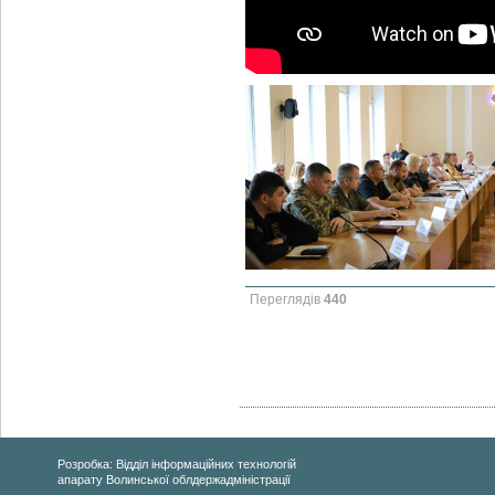
Переглядів
440
Розробка: Відділ інформаційних технологій
апарату Волинської облдержадміністрації