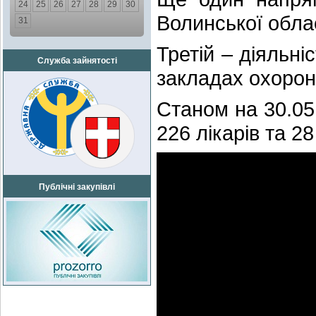
24
25
26
27
28
29
30
Волинської облас
31
Третій – діяльн
Служба зайнятості
закладах охорони
Станом на 30.05
226 лікарів та 2
Публічні закупівлі