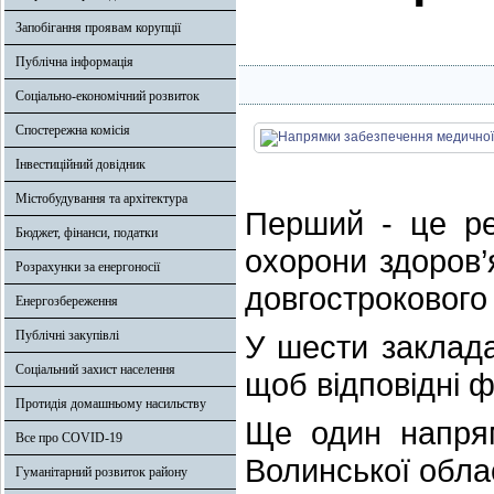
Запобігання проявам корупції
Публічна інформація
Соціально-економічний розвиток
Спостережна комісія
Інвестиційний довідник
Містобудування та архітектура
Перший - це ре
Бюджет, фінанси, податки
охорони здоров’
Розрахунки за енергоносії
довгострокового 
Енергозбереження
Публічні закупівлі
У шести заклада
Соціальний захист населення
щоб відповідні ф
Протидія домашньому насильству
Ще один напрямо
Все про COVID-19
Волинської облас
Гуманітарний розвиток району